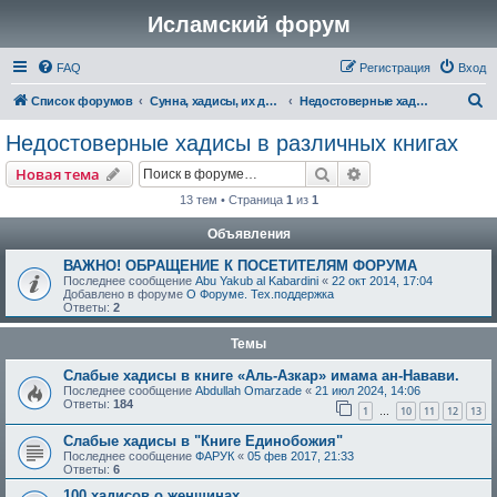
Исламский форум
FAQ
Регистрация
Вход
П
Список форумов
Сунна, хадисы, их достоверность и понимание
Недостоверные хадисы в различных книгах
о
Недостоверные хадисы в различных книгах
и
Поиск
Расширенный пои
Новая тема
с
13 тем • Страница
1
из
1
к
Объявления
ВАЖНО! ОБРАЩЕНИЕ К ПОСЕТИТЕЛЯМ ФОРУМА
Последнее сообщение
Abu Yakub al Kabardini
«
22 окт 2014, 17:04
Добавлено в форуме
О Форуме. Тех.поддержка
Ответы:
2
Темы
Слабые хадисы в книге «Аль-Азкар» имама ан-Навави.
Последнее сообщение
Abdullah Omarzade
«
21 июл 2024, 14:06
Ответы:
184
1
10
11
12
13
…
Слабые хадисы в "Книге Единобожия"
Последнее сообщение
ФАРУК
«
05 фев 2017, 21:33
Ответы:
6
100 хадисов о женщинах