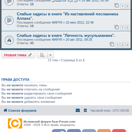
Последнее сообщение
ابن مراد الداغستاني
«
10 авг 2012, 00:36
Ответы:
15
1
2
Слабые хадисы в книге "Из наставлений посланника
Аллаха".
Последнее сообщение
ФАРУК
«
10 июн 2012, 22:46
Ответы:
19
1
2
Слабые хадисы в книге "Личность мусульманина".
Последнее сообщение
ФАРУК
«
20 авг 2011, 09:25
Ответы:
43
1
2
3
Новая тема
13 тем • Страница
1
из
1
ПРАВА ДОСТУПА
Вы
не можете
начинать темы
Вы
не можете
отвечать на сообщения
Вы
не можете
редактировать свои сообщения
Вы
не можете
удалять свои сообщения
Вы
не можете
добавлять вложения
Список форумов
Часовой пояс:
UTC+03:00
Исламский форум Asar-Forum.com
2008 - 2026 © Все права защищены