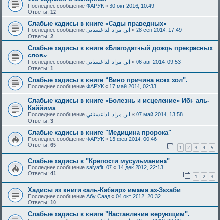
Последнее сообщение
ФАРУК
«
30 окт 2016, 10:49
Ответы:
12
Слабые хадисы в книге «Сады праведных»
Последнее сообщение
ابن مراد الداغستاني
«
28 сен 2014, 17:49
Ответы:
2
Слабые хадисы в книге «Благодатный дождь прекрасных
слов»
Последнее сообщение
ابن مراد الداغستاني
«
06 авг 2014, 09:53
Ответы:
1
Слабые хадисы в книге “Вино причина всех зол".
Последнее сообщение
ФАРУК
«
17 май 2014, 02:33
Слабые хадисы в книге «Болезнь и исцеление» Ибн аль-
Каййима
Последнее сообщение
ابن مراد الداغستاني
«
07 май 2014, 13:58
Ответы:
3
Слабые хадисы в книге "Медицина пророка"
Последнее сообщение
ФАРУК
«
13 фев 2014, 00:46
Ответы:
65
1
2
3
4
5
Слабые хадисы в "Крепости мусульманина"
Последнее сообщение
salyafit_07
«
14 дек 2012, 22:13
Ответы:
41
1
2
3
Хадисы из книги «аль-Кабаир» имама аз-Захаби
Последнее сообщение
Абу Саад
«
04 окт 2012, 20:32
Ответы:
10
Слабые хадисы в книге "Наставление верующим".