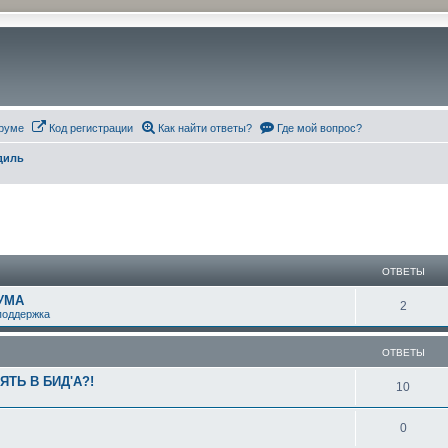
руме
Код регистрации
Как найти ответы?
Где мой вопрос?
диль
ширенный поиск
ОТВЕТЫ
УМА
О
2
поддержка
т
ОТВЕТЫ
в
ТЬ В БИД'А?!
е
О
10
т
т
О
0
ы
в