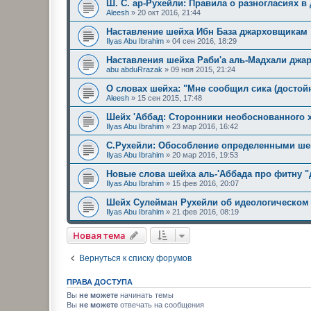
Ш. С. ар-Рухейли: Правила о разногласиях в
Aleesh
»
20 окт 2016, 21:44
Наставление шейха Ибн База джарховщикам
Ilyas Abu Ibrahim
»
04 сен 2016, 18:29
Наставления шейха Раби'а аль-Мадхали джа
abu abduRrazak
»
09 ноя 2015, 21:24
О словах шейха: "Мне сообщил сика (достой
Aleesh
»
15 сен 2015, 17:48
Шейх 'Аббад: Сторонники необоснованного 
Ilyas Abu Ibrahim
»
23 мар 2016, 16:42
С.Рухейли: Обособление определенными шей
Ilyas Abu Ibrahim
»
20 мар 2016, 19:53
Новые слова шейха аль-'Аббада про фитну "
Ilyas Abu Ibrahim
»
15 фев 2016, 20:07
Шейх Сулейман Рухейли об идеологическом
Ilyas Abu Ibrahim
»
21 фев 2016, 08:19
Новая тема
Вернуться к списку форумов
ПРАВА ДОСТУПА
Вы
не можете
начинать темы
Вы
не можете
отвечать на сообщения