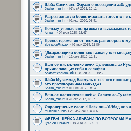
Шейх Салих аль-Фаузан о посещении заблуд
Sasha_muslim
»
07 май 2021, 20:12
Разрешается ли бойкотировать того, кто не
Sasha_muslim
»
02 июл 2020, 09:51
Почему учёные иногда жёстко высказываются
A'mash
»
04 июн 2020, 12:47
Предостережение от плохих разговоров о м
abu abduRrazak
»
01 июн 2015, 21:08
"Джарховщики облегчают задачу для спецс
Sasha_muslim
»
12 фев 2018, 12:21
Важное наставление шейх Сулеймана ар-Рух
причисляющих себя к саляфии
Азамат Ферганский
»
10 ноя 2017, 19:55
Шейх Мухаммад Базмуль о тех, кто поносит 
это противоречием манхаджа
Sasha_muslim
»
01 ноя 2017, 18:54
Важное наставление шейха Салиха ас-Сухайм
Sasha_muslim
»
31 окт 2017, 18:14
Опровержение слов: «Шейх аль-‘Аббад не чи
muhibbu-sunna
»
24 май 2017, 03:55
ФЕТВЫ ШЕЙХА АЛЬБАНИ ПО ВОПРОСАМ М
Ilyas Abu Ibrahim
»
19 июл 2015, 01:12