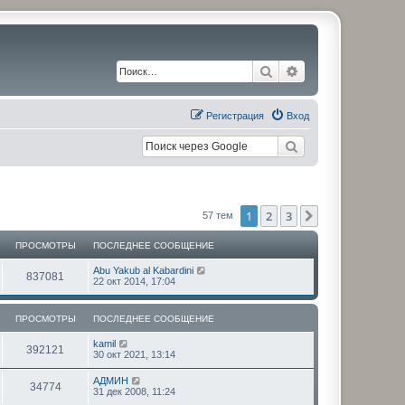
Поиск
Расширенный по
Регистрация
Вход
1
2
3
След.
57 тем
ПРОСМОТРЫ
ПОСЛЕДНЕЕ СООБЩЕНИЕ
П
Abu Yakub al Kabardini
П
837081
о
22 окт 2014, 17:04
с
р
л
е
ПРОСМОТРЫ
ПОСЛЕДНЕЕ СООБЩЕНИЕ
о
д
н
П
kamil
с
е
П
392121
о
30 окт 2021, 13:14
е
с
с
м
р
л
о
П
АДМИН
П
34774
е
о
о
31 дек 2008, 11:24
о
о
д
б
с