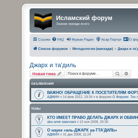
Исламский форум
Знание прежде всего
Ссылки
FAQ
Фуркан Радио
Асар Портал
О фо
Список форумов
Методология (манхадж)
Джарх и та'
Джарх и та'диль
Поиск
Рас
Новая тема
ОБЪЯВЛЕНИЯ
ВАЖНО! ОБРАЩЕНИЕ К ПОСЕТИТЕЛЯМ ФОР
АДМИН
»
14 фев 2012, 19:34
» в форуме
О Форуме. Тех.
ТЕМЫ
КТО ИМЕЕТ ПРАВО ДЕЛАТЬ ДЖАРХ И ОБВИНЯ
abu-amin tatarstani
»
13 ноя 2008, 20:30
О науке «аль-ДЖАРХ уа-ТТА’ДИЛЬ»
АДМИН
»
31 дек 2008, 11:24