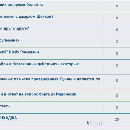
т
ших во время болезни.
е
О
0
в
т
т
 согласен с джархом Шейхов?
е
О
0
ы
в
т
т
 друг о друге?
е
О
0
ы
в
т
т
усульманах
е
О
3
ы
в
т
т
лужб" Шейх Рамадани
е
О
0
ы
в
т
т
айли о беззаконных действиях некоторых
е
О
0
ы
в
т
т
е
ученых из числа приверженцев Сунны и является ли
ы
в
О
0
т
е
т
ы
и в ответ на вопрос брата из Индонезии
т
в
О
0
ы
е
т
тает»
О
0
т
в
т
АНХАДЖА
ы
е
О
20
в
1
2
т
т
е