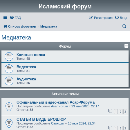
Исламский форум
FAQ
Регистрация
Вход
П
Список форумов
Медиатека
о
Медиатека
и
Форум
с
к
Книжная полка
Темы:
48
Видеотека
Темы:
81
Аудиотека
Темы:
36
Активные темы
Официальный видео-канал Асар-Форума
Последнее сообщение
Asar Forum
«
23 май 2026, 22:17
Ответы:
38
1
2
3
СТАТЬИ В ВИДЕ БРОШЮР
Последнее сообщение
Саляфит
«
13 июн 2024, 22:34
Ответы:
32
1
2
3