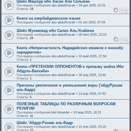
Шейх Машхур ибн Хасан Али Сальман
Последнее сообщение
abu abduRrazak
«
04 дек 2025, 01:01
Ответы:
18
1
2
Книги на азербайджанском языке
Последнее сообщение
abu abduRrazak
«
01 окт 2025, 07:04
Шейх Мухаммад ибн Салих Аль-Усаймин
Последнее сообщение
abu abduRrazak
«
05 июл 2025, 23:19
Ответы:
29
1
2
Книга «Непричастность Надждийских имамов к мазхабу
хариджитов»
Последнее сообщение
abu abduRrazak
«
10 май 2025, 07:50
Ответы:
1
Книга «ПРЕТЕНЗИИ ОППОНЕНТОВ к призыву шейха Ибн
Абдуль-Ваххаба»
Последнее сообщение
abu abduRrazak
«
30 апр 2025, 23:45
Ответы:
1
Причины увеличения и уменьшения веры ('абдуРразак
аль-Бадр)
Последнее сообщение
abu abduRrazak
«
13 апр 2025, 07:53
Ответы:
5
ПОЛЕЗНЫЕ ТАБЛИЦЫ ПО РАЗЛИЧНЫМ ВОПРОСАМ
РЕЛИГИИ
Последнее сообщение
bint Iskander
«
10 мар 2025, 16:15
Ответы:
11
Шейх ‘Абдур-Раззак аль-Бадр
Последнее сообщение
abu abduRrazak
«
15 янв 2025, 03:19
Ответы:
27