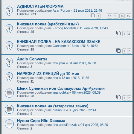
АУДИОСТАТЬИ ФОРУМА
Последнее сообщение
Asar Forum
«
21 июн 2021, 21:46
Ответы:
223
1
12
13
14
15
…
Книжная полка (арабский язык)
Последнее сообщение
Farooq Abdallah
«
11 июн 2020, 17:43
Ответы:
25
1
2
КНИЖНАЯ ПОЛКА - НА КАЗАХСКОМ ЯЗЫКЕ
Последнее сообщение
Саляфит
«
16 июн 2018, 10:54
Ответы:
18
1
2
Audio Converter
Последнее сообщение
abu jafar
«
31 авг 2017, 07:38
Ответы:
3
НАРЕЗКИ ИЗ ЛЕКЦИЙ до 10 мин
Последнее сообщение
abc
«
13 сен 2013, 11:55
Ответы:
11
Шейх Сулейман ибн Салимуллах Ар-Рухейли
Последнее сообщение
imanochka
«
08 июл 2026, 08:39
Ответы:
28
1
2
Книжная полка на (татарском языке)
Последнее сообщение
ruslan07
«
06 дек 2025, 22:41
Ответы:
9
Нужна Сира Ибн Хишама
Последнее сообщение
abu abduRrazak
«
04 дек 2025, 03:20
Ответы:
2