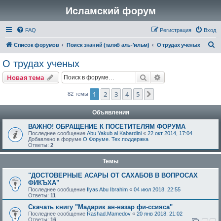
Исламский форум
FAQ
Регистрация
Вход
П
Список форумов
Поиск знаний (таляб аль-'ильм)
О трудах ученых
о
О трудах ученых
и
Поиск
Расширенный пои
Новая тема
с
к
1
2
3
4
5
След.
82 темы
Объявления
ВАЖНО! ОБРАЩЕНИЕ К ПОСЕТИТЕЛЯМ ФОРУМА
Последнее сообщение
Abu Yakub al Kabardini
«
22 окт 2014, 17:04
Добавлено в форуме
О Форуме. Тех.поддержка
Ответы:
2
Темы
"ДОСТОВЕРНЫЕ АСАРЫ ОТ САХАБОВ В ВОПРОСАХ
ФИКЪХА"
Последнее сообщение
Ilyas Abu Ibrahim
«
04 июл 2018, 22:55
Ответы:
11
Скачать книгу "Мадарик ан-назар фи-ссияса"
Последнее сообщение
Rashad.Mamedov
«
20 янв 2018, 21:02
Ответы:
16