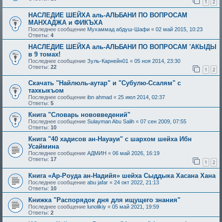
1
2
НАСЛЕДИЕ ШЕЙХА аль-АЛЬБАНИ ПО ВОПРОСАМ
МАНХАДЖА и ФИКЪХА
Последнее сообщение
Мухаммад абдуш-Шафи
«
02 май 2015, 10:23
Ответы:
4
НАСЛЕДИЕ ШЕЙХА аль-АЛЬБАНИ ПО ВОПРОСАМ 'АКЫДЫ
в 9 томах!
Последнее сообщение
Зуль-Карнейн01
«
05 ноя 2014, 23:30
Ответы:
22
1
2
Скачать "Найлюль-аутар" и "Субулю-Ссалям" с
тахкыкъом
Последнее сообщение
ibn ahmad
«
25 июл 2014, 02:37
Ответы:
5
Книга "Словарь нововведений"
Последнее сообщение
Sulayman Abu Salih
«
07 сен 2009, 07:55
Ответы:
10
Книга "40 хадисов ан-Науауи" с шархом шейха Ибн
Усаймина
Последнее сообщение
АДМИН
«
06 май 2026, 16:19
Ответы:
17
1
2
Книга «Ар-Роуда ан-Надийя» шейха Сыддыка Хасана Хана
Последнее сообщение
abu jafar
«
24 окт 2022, 21:13
Ответы:
10
Книжка "Распорядок дня для ищущего знания"
Последнее сообщение
lunolikiy
«
05 май 2021, 19:59
Ответы:
2