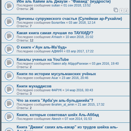
Ибн аль Кайим аль Джаузи - "Фаваид" (мудрости)
Последнее сообщение
sultan
«
01 сен 2018, 13:52
Ответы:
26
1
2
Причины супружеского счастья (Сулейман ар-Рухайли)
Последнее сообщение
Болатбек
«
03 авг 2018, 12:14
Ответы:
7
Какая книга самая лучшая по ТАУХИДУ?
Последнее сообщение
A'mash
«
10 июл 2018, 21:02
Ответы:
12
О книге «‘Аун аль-Ма’буд»
Последнее сообщение
АДМИН
«
03 апр 2017, 17:22
Каналы ученых на YouTube
Последнее сообщение
Павел абу АбдурРахман
«
03 дек 2016, 19:40
Ответы:
2
Книги по истории мусульманских учёных
Последнее сообщение
Asar
«
23 авг 2016, 20:46
Книги мухаддисов
Последнее сообщение
ФАРУК
«
14 мар 2016, 00:43
Ответы:
3
Что за книга "Арба’ун аль-бульданийа"?
Последнее сообщение
ibrahim_al_amin
«
21 авг 2015, 17:32
Ответы:
2
Книги, которые советовал шейх Аль-Аббад
Последнее сообщение
Aleesh
«
07 ноя 2014, 01:53
Книга "Джами' сахих аль-азкар" из трудов шейха аль-