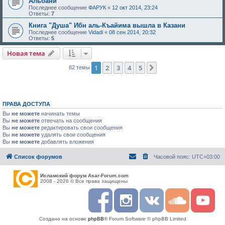
Альбани
Последнее сообщение
ФАРУК
«
12 окт 2014, 23:24
Ответы:
7
Книга "Душа" Ибн аль-Къайима вышла в Казани
Последнее сообщение
Vidadi
«
08 сен 2014, 20:32
Ответы:
5
Новая тема
1
2
3
4
5
След.
82 темы
ПРАВА ДОСТУПА
Вы
не можете
начинать темы
Вы
не можете
отвечать на сообщения
Вы
не можете
редактировать свои сообщения
Вы
не можете
удалять свои сообщения
Вы
не можете
добавлять вложения
Список форумов
Часовой пояс:
UTC+03:00
Исламский форум Asar-Forum.com
2008 - 2026 © Все права защищены
F
I
R
S
Y
a
n
S
o
o
c
s
S
u
u
Создано на основе
phpBB
® Forum Software © phpBB Limited
e
t
n
t