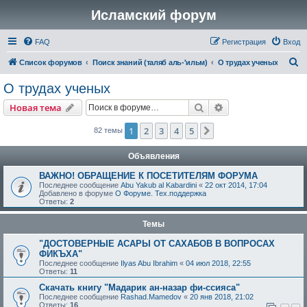
Исламский форум
FAQ
Регистрация
Вход
П
Список форумов
Поиск знаний (таляб аль-'ильм)
О трудах ученых
о
О трудах ученых
и
Поиск
Расширенный пои
Новая тема
с
к
1
2
3
4
5
След.
82 темы
Объявления
ВАЖНО! ОБРАЩЕНИЕ К ПОСЕТИТЕЛЯМ ФОРУМА
Последнее сообщение
Abu Yakub al Kabardini
«
22 окт 2014, 17:04
Добавлено в форуме
О Форуме. Тех.поддержка
Ответы:
2
Темы
"ДОСТОВЕРНЫЕ АСАРЫ ОТ САХАБОВ В ВОПРОСАХ
ФИКЪХА"
Последнее сообщение
Ilyas Abu Ibrahim
«
04 июл 2018, 22:55
Ответы:
11
Скачать книгу "Мадарик ан-назар фи-ссияса"
Последнее сообщение
Rashad.Mamedov
«
20 янв 2018, 21:02
Ответы:
16