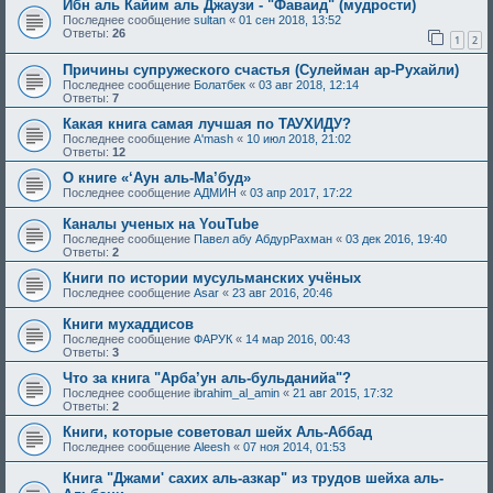
Ибн аль Кайим аль Джаузи - "Фаваид" (мудрости)
Последнее сообщение
sultan
«
01 сен 2018, 13:52
Ответы:
26
1
2
Причины супружеского счастья (Сулейман ар-Рухайли)
Последнее сообщение
Болатбек
«
03 авг 2018, 12:14
Ответы:
7
Какая книга самая лучшая по ТАУХИДУ?
Последнее сообщение
A'mash
«
10 июл 2018, 21:02
Ответы:
12
О книге «‘Аун аль-Ма’буд»
Последнее сообщение
АДМИН
«
03 апр 2017, 17:22
Каналы ученых на YouTube
Последнее сообщение
Павел абу АбдурРахман
«
03 дек 2016, 19:40
Ответы:
2
Книги по истории мусульманских учёных
Последнее сообщение
Asar
«
23 авг 2016, 20:46
Книги мухаддисов
Последнее сообщение
ФАРУК
«
14 мар 2016, 00:43
Ответы:
3
Что за книга "Арба’ун аль-бульданийа"?
Последнее сообщение
ibrahim_al_amin
«
21 авг 2015, 17:32
Ответы:
2
Книги, которые советовал шейх Аль-Аббад
Последнее сообщение
Aleesh
«
07 ноя 2014, 01:53
Книга "Джами' сахих аль-азкар" из трудов шейха аль-