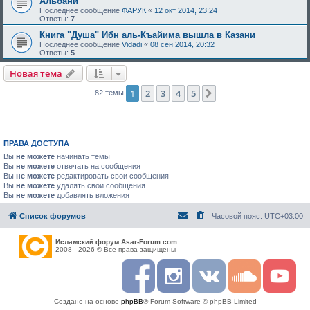
Альбани
Последнее сообщение
ФАРУК
«
12 окт 2014, 23:24
Ответы:
7
Книга "Душа" Ибн аль-Къайима вышла в Казани
Последнее сообщение
Vidadi
«
08 сен 2014, 20:32
Ответы:
5
Новая тема
1
2
3
4
5
След.
82 темы
ПРАВА ДОСТУПА
Вы
не можете
начинать темы
Вы
не можете
отвечать на сообщения
Вы
не можете
редактировать свои сообщения
Вы
не можете
удалять свои сообщения
Вы
не можете
добавлять вложения
Список форумов
Часовой пояс:
UTC+03:00
Исламский форум Asar-Forum.com
2008 - 2026 © Все права защищены
F
I
R
S
Y
a
n
S
o
o
c
s
S
u
u
Создано на основе
phpBB
® Forum Software © phpBB Limited
e
t
n
t