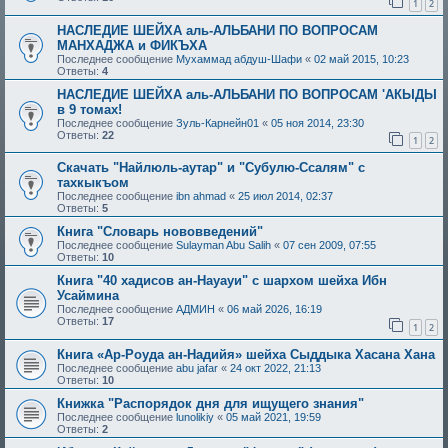
1
2
НАСЛЕДИЕ ШЕЙХА аль-АЛЬБАНИ ПО ВОПРОСАМ
МАНХАДЖА и ФИКЪХА
Последнее сообщение
Мухаммад абдуш-Шафи
«
02 май 2015, 10:23
Ответы:
4
НАСЛЕДИЕ ШЕЙХА аль-АЛЬБАНИ ПО ВОПРОСАМ 'АКЫДЫ
в 9 томах!
Последнее сообщение
Зуль-Карнейн01
«
05 ноя 2014, 23:30
Ответы:
22
1
2
Скачать "Найлюль-аутар" и "Субулю-Ссалям" с
тахкыкъом
Последнее сообщение
ibn ahmad
«
25 июл 2014, 02:37
Ответы:
5
Книга "Словарь нововведений"
Последнее сообщение
Sulayman Abu Salih
«
07 сен 2009, 07:55
Ответы:
10
Книга "40 хадисов ан-Науауи" с шархом шейха Ибн
Усаймина
Последнее сообщение
АДМИН
«
06 май 2026, 16:19
Ответы:
17
1
2
Книга «Ар-Роуда ан-Надийя» шейха Сыддыка Хасана Хана
Последнее сообщение
abu jafar
«
24 окт 2022, 21:13
Ответы:
10
Книжка "Распорядок дня для ищущего знания"
Последнее сообщение
lunolikiy
«
05 май 2021, 19:59
Ответы:
2