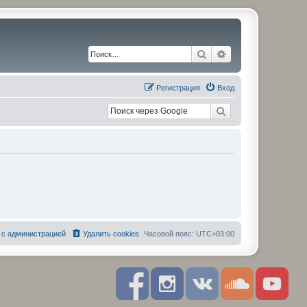
Поиск
Расширенный по
Регистрация
Вход
 с администрацией
Удалить cookies
Часовой пояс:
UTC+03:00
F
I
R
S
Y
a
n
S
o
o
c
s
S
u
u