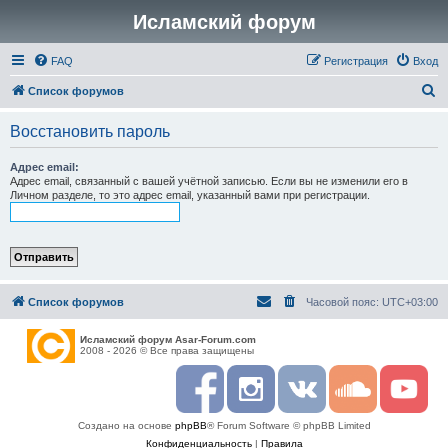
Исламский форум
FAQ
Регистрация
Вход
П
Список форумов
о
Восстановить пароль
и
с
Адрес email:
Адрес email, связанный с вашей учётной записью. Если вы не изменили его в
к
Личном разделе, то это адрес email, указанный вами при регистрации.
Список форумов
Часовой пояс:
UTC+03:00
Исламский форум Asar-Forum.com
2008 - 2026 © Все права защищены
F
I
R
S
Y
a
n
S
o
o
c
s
S
u
u
Создано на основе
phpBB
® Forum Software © phpBB Limited
e
t
n
t
b
a
d
u
Конфиденциальность
|
Правила