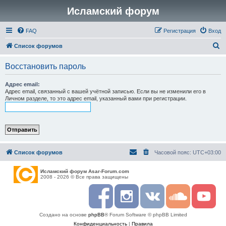
Исламский форум
FAQ
Регистрация
Вход
П
Список форумов
о
Восстановить пароль
и
с
Адрес email:
Адрес email, связанный с вашей учётной записью. Если вы не изменили его в
к
Личном разделе, то это адрес email, указанный вами при регистрации.
Список форумов
Часовой пояс:
UTC+03:00
Исламский форум Asar-Forum.com
2008 - 2026 © Все права защищены
F
I
R
S
Y
a
n
S
o
o
c
s
S
u
u
Создано на основе
phpBB
® Forum Software © phpBB Limited
e
t
n
t
b
a
d
u
Конфиденциальность
|
Правила