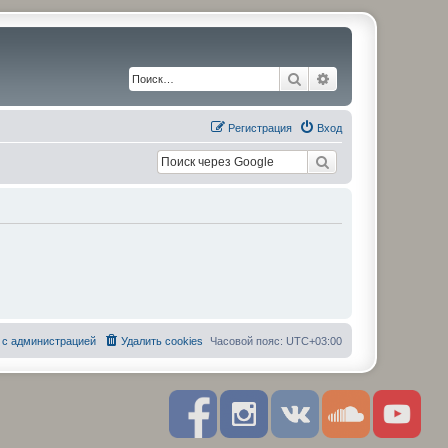
Поиск
Расширенный по
Регистрация
Вход
 с администрацией
Удалить cookies
Часовой пояс:
UTC+03:00
F
I
R
S
Y
a
n
S
o
o
c
s
S
u
u