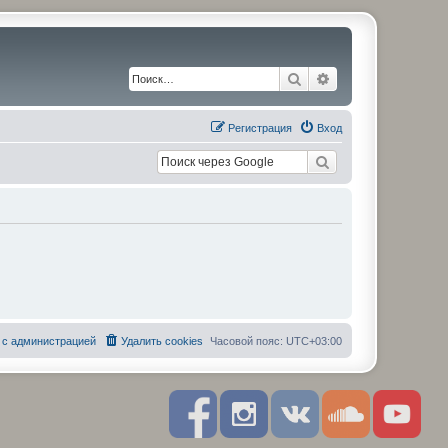
Поиск
Расширенный по
Регистрация
Вход
 с администрацией
Удалить cookies
Часовой пояс:
UTC+03:00
F
I
R
S
Y
a
n
S
o
o
c
s
S
u
u