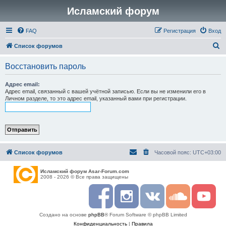
Исламский форум
FAQ
Регистрация
Вход
П
Список форумов
о
Восстановить пароль
и
с
Адрес email:
Адрес email, связанный с вашей учётной записью. Если вы не изменили его в
к
Личном разделе, то это адрес email, указанный вами при регистрации.
Список форумов
Часовой пояс:
UTC+03:00
Исламский форум Asar-Forum.com
2008 - 2026 © Все права защищены
F
I
R
S
Y
a
n
S
o
o
c
s
S
u
u
Создано на основе
phpBB
® Forum Software © phpBB Limited
e
t
n
t
b
a
d
u
Конфиденциальность
|
Правила