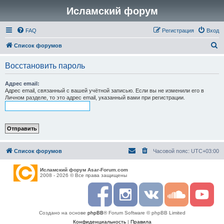
Исламский форум
FAQ
Регистрация
Вход
П
Список форумов
о
Восстановить пароль
и
с
Адрес email:
Адрес email, связанный с вашей учётной записью. Если вы не изменили его в
к
Личном разделе, то это адрес email, указанный вами при регистрации.
Список форумов
Часовой пояс:
UTC+03:00
Исламский форум Asar-Forum.com
2008 - 2026 © Все права защищены
F
I
R
S
Y
a
n
S
o
o
c
s
S
u
u
Создано на основе
phpBB
® Forum Software © phpBB Limited
e
t
n
t
b
a
d
u
Конфиденциальность
|
Правила