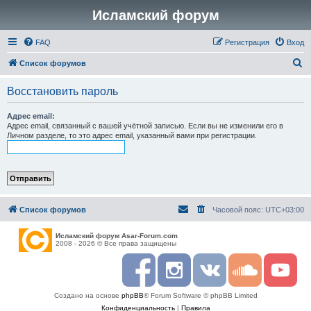
Исламский форум
FAQ
Регистрация
Вход
П
Список форумов
о
Восстановить пароль
и
с
Адрес email:
Адрес email, связанный с вашей учётной записью. Если вы не изменили его в
к
Личном разделе, то это адрес email, указанный вами при регистрации.
Список форумов
Часовой пояс:
UTC+03:00
Исламский форум Asar-Forum.com
2008 - 2026 © Все права защищены
F
I
R
S
Y
a
n
S
o
o
c
s
S
u
u
Создано на основе
phpBB
® Forum Software © phpBB Limited
e
t
n
t
b
a
d
u
Конфиденциальность
|
Правила