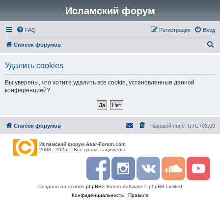
Исламский форум
FAQ
Регистрация
Вход
П
Список форумов
о
Удалить cookies
и
с
Вы уверены, что хотите удалить все cookie, установленные данной
конференцией?
к
Список форумов
Часовой пояс:
UTC+03:00
Исламский форум Asar-Forum.com
2008 - 2026 © Все права защищены
F
I
R
S
Y
a
n
S
o
o
c
s
S
u
u
Создано на основе
phpBB
® Forum Software © phpBB Limited
e
t
n
t
b
a
d
u
Конфиденциальность
|
Правила
o
g
c
b
o
r
l
e
k
a
o
m
u
d