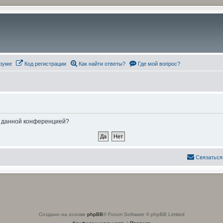
руме
Код регистрации
Как найти ответы?
Где мой вопрос?
ые данной конференцией?
Связаться
Создано на основе
phpBB
® Forum Software © phpBB Limited