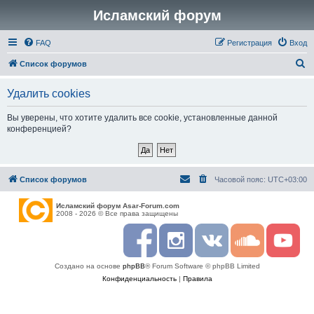
Исламский форум
FAQ
Регистрация
Вход
П
Список форумов
о
Удалить cookies
и
с
Вы уверены, что хотите удалить все cookie, установленные данной
конференцией?
к
Список форумов
Часовой пояс:
UTC+03:00
Исламский форум Asar-Forum.com
2008 - 2026 © Все права защищены
F
I
R
S
Y
a
n
S
o
o
c
s
S
u
u
Создано на основе
phpBB
® Forum Software © phpBB Limited
e
t
n
t
b
a
d
u
Конфиденциальность
|
Правила
o
g
c
b
o
r
l
e
k
a
o
m
u
d