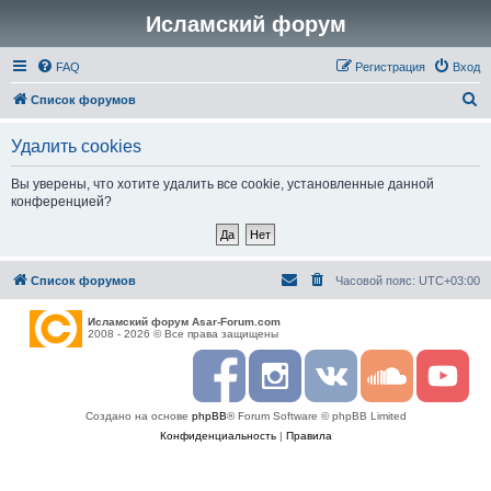
Исламский форум
FAQ
Регистрация
Вход
П
Список форумов
о
Удалить cookies
и
с
Вы уверены, что хотите удалить все cookie, установленные данной
конференцией?
к
Список форумов
Часовой пояс:
UTC+03:00
Исламский форум Asar-Forum.com
2008 - 2026 © Все права защищены
F
I
R
S
Y
a
n
S
o
o
c
s
S
u
u
Создано на основе
phpBB
® Forum Software © phpBB Limited
e
t
n
t
b
a
d
u
Конфиденциальность
|
Правила
o
g
c
b
o
r
l
e
k
a
o
m
u
d