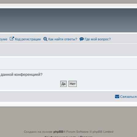
руме
Код регистрации
Как найти ответы?
Где мой вопрос?
ые данной конференцией?
Связаться
Создано на основе
phpBB
® Forum Software © phpBB Limited