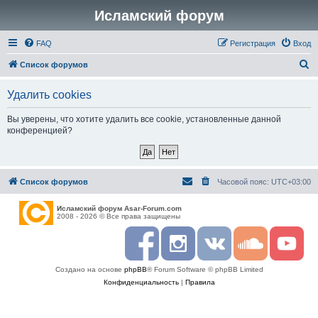
Исламский форум
FAQ
Регистрация
Вход
П
Список форумов
о
Удалить cookies
и
с
Вы уверены, что хотите удалить все cookie, установленные данной
конференцией?
к
Список форумов
Часовой пояс:
UTC+03:00
Исламский форум Asar-Forum.com
2008 - 2026 © Все права защищены
F
I
R
S
Y
a
n
S
o
o
c
s
S
u
u
Создано на основе
phpBB
® Forum Software © phpBB Limited
e
t
n
t
b
a
d
u
Конфиденциальность
|
Правила
o
g
c
b
o
r
l
e
k
a
o
m
u
d