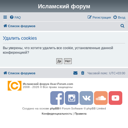
Исламский форум
FAQ
Регистрация
Вход
П
Список форумов
о
Удалить cookies
и
с
Вы уверены, что хотите удалить все cookie, установленные данной
конференцией?
к
Список форумов
Часовой пояс:
UTC+03:00
Исламский форум Asar-Forum.com
2008 - 2026 © Все права защищены
F
I
R
S
Y
a
n
S
o
o
c
s
S
u
u
Создано на основе
phpBB
® Forum Software © phpBB Limited
e
t
n
t
b
a
d
u
Конфиденциальность
|
Правила
o
g
c
b
o
r
l
e
k
a
o
m
u
d