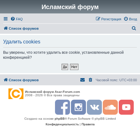
Исламский форум
FAQ
Регистрация
Вход
П
Список форумов
о
Удалить cookies
и
с
Вы уверены, что хотите удалить все cookie, установленные данной
конференцией?
к
Список форумов
Часовой пояс:
UTC+03:00
Исламский форум Asar-Forum.com
2008 - 2026 © Все права защищены
F
I
R
S
Y
a
n
S
o
o
c
s
S
u
u
Создано на основе
phpBB
® Forum Software © phpBB Limited
e
t
n
t
b
a
d
u
Конфиденциальность
|
Правила
o
g
c
b
o
r
l
e
k
a
o
m
u
d