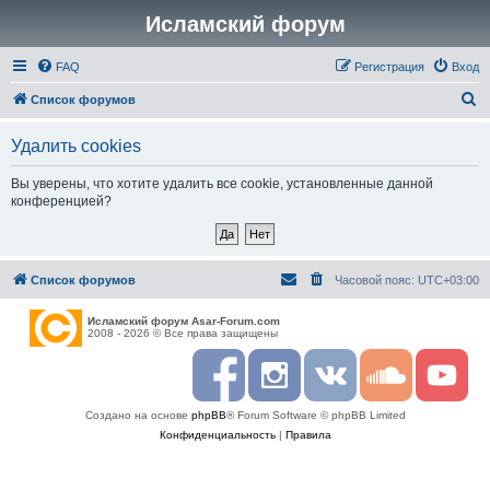
Исламский форум
FAQ
Регистрация
Вход
П
Список форумов
о
Удалить cookies
и
с
Вы уверены, что хотите удалить все cookie, установленные данной
конференцией?
к
Список форумов
Часовой пояс:
UTC+03:00
Исламский форум Asar-Forum.com
2008 - 2026 © Все права защищены
F
I
R
S
Y
a
n
S
o
o
c
s
S
u
u
Создано на основе
phpBB
® Forum Software © phpBB Limited
e
t
n
t
b
a
d
u
Конфиденциальность
|
Правила
o
g
c
b
o
r
l
e
k
a
o
m
u
d