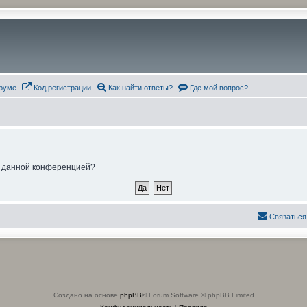
руме
Код регистрации
Как найти ответы?
Где мой вопрос?
ые данной конференцией?
Связаться
Создано на основе
phpBB
® Forum Software © phpBB Limited