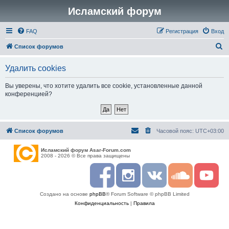
Исламский форум
FAQ
Регистрация
Вход
П
Список форумов
о
Удалить cookies
и
с
Вы уверены, что хотите удалить все cookie, установленные данной
конференцией?
к
Список форумов
Часовой пояс:
UTC+03:00
Исламский форум Asar-Forum.com
2008 - 2026 © Все права защищены
F
I
R
S
Y
a
n
S
o
o
c
s
S
u
u
Создано на основе
phpBB
® Forum Software © phpBB Limited
e
t
n
t
b
a
d
u
Конфиденциальность
|
Правила
o
g
c
b
o
r
l
e
k
a
o
m
u
d