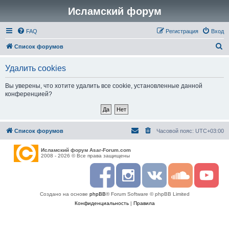
Исламский форум
FAQ
Регистрация
Вход
П
Список форумов
о
Удалить cookies
и
с
Вы уверены, что хотите удалить все cookie, установленные данной
конференцией?
к
Список форумов
Часовой пояс:
UTC+03:00
Исламский форум Asar-Forum.com
2008 - 2026 © Все права защищены
F
I
R
S
Y
a
n
S
o
o
c
s
S
u
u
Создано на основе
phpBB
® Forum Software © phpBB Limited
e
t
n
t
b
a
d
u
Конфиденциальность
|
Правила
o
g
c
b
o
r
l
e
k
a
o
m
u
d