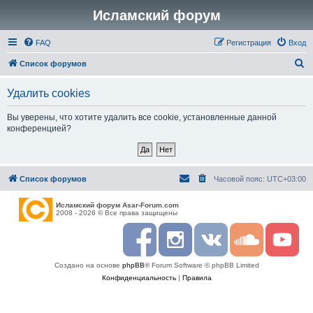
Исламский форум
FAQ
Регистрация
Вход
П
Список форумов
о
Удалить cookies
и
с
Вы уверены, что хотите удалить все cookie, установленные данной
конференцией?
к
Список форумов
Часовой пояс:
UTC+03:00
Исламский форум Asar-Forum.com
2008 - 2026 © Все права защищены
F
I
R
S
Y
a
n
S
o
o
c
s
S
u
u
Создано на основе
phpBB
® Forum Software © phpBB Limited
e
t
n
t
b
a
d
u
Конфиденциальность
|
Правила
o
g
c
b
o
r
l
e
k
a
o
m
u
d