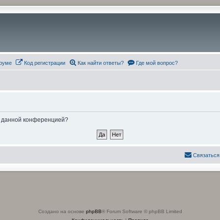
руме
Код регистрации
Как найти ответы?
Где мой вопрос?
ые данной конференцией?
Связаться
Создано на основе
phpBB
® Forum Software © phpBB Limited