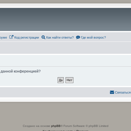
руме
Код регистрации
Как найти ответы?
Где мой вопрос?
ые данной конференцией?
Связаться
Создано на основе
phpBB
® Forum Software © phpBB Limited