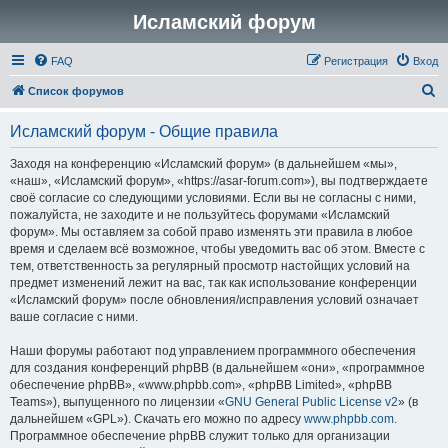
Исламский форум
FAQ
Регистрация
Вход
П
Список форумов
о
Исламский форум - Общие правила
и
с
Заходя на конференцию «Исламский форум» (в дальнейшем «мы»,
«наш», «Исламский форум», «https://asar-forum.com»), вы подтверждаете
к
своё согласие со следующими условиями. Если вы не согласны с ними,
пожалуйста, не заходите и не пользуйтесь форумами «Исламский
форум». Мы оставляем за собой право изменять эти правила в любое
время и сделаем всё возможное, чтобы уведомить вас об этом. Вместе с
тем, ответственность за регулярный просмотр настойщих условий на
предмет изменений лежит на вас, так как использование конференции
«Исламский форум» после обновления/исправления условий означает
ваше согласие с ними.
Наши форумы работают под управлением программного обеспечения
для создания конференций phpBB (в дальнейшем «они», «программное
обеспечение phpBB», «www.phpbb.com», «phpBB Limited», «phpBB
Teams»), выпущенного по лицензии «
GNU General Public License v2
» (в
дальнейшем «GPL»). Скачать его можно по адресу
www.phpbb.com
.
Программное обеспечение phpBB служит только для организации