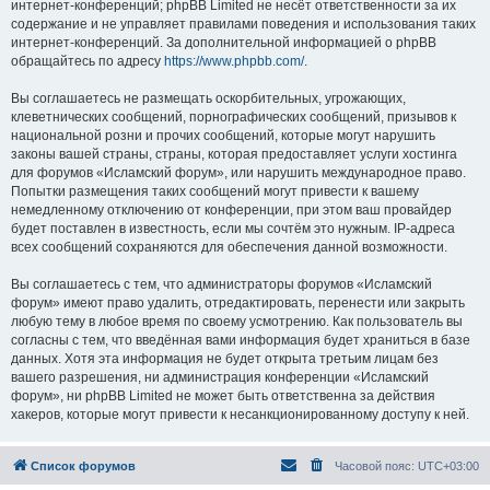
интернет-конференций; phpBB Limited не несёт ответственности за их
содержание и не управляет правилами поведения и использования таких
интернет-конференций. За дополнительной информацией о phpBB
обращайтесь по адресу
https://www.phpbb.com/
.
Вы соглашаетесь не размещать оскорбительных, угрожающих,
клеветнических сообщений, порнографических сообщений, призывов к
национальной розни и прочих сообщений, которые могут нарушить
законы вашей страны, страны, которая предоставляет услуги хостинга
для форумов «Исламский форум», или нарушить международное право.
Попытки размещения таких сообщений могут привести к вашему
немедленному отключению от конференции, при этом ваш провайдер
будет поставлен в известность, если мы сочтём это нужным. IP-адреса
всех сообщений сохраняются для обеспечения данной возможности.
Вы соглашаетесь с тем, что администраторы форумов «Исламский
форум» имеют право удалить, отредактировать, перенести или закрыть
любую тему в любое время по своему усмотрению. Как пользователь вы
согласны с тем, что введённая вами информация будет храниться в базе
данных. Хотя эта информация не будет открыта третьим лицам без
вашего разрешения, ни администрация конференции «Исламский
форум», ни phpBB Limited не может быть ответственна за действия
хакеров, которые могут привести к несанкционированному доступу к ней.
Список форумов
Часовой пояс:
UTC+03:00