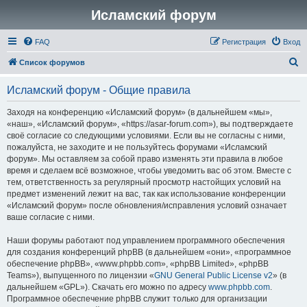
Исламский форум
FAQ
Регистрация
Вход
П
Список форумов
о
Исламский форум - Общие правила
и
с
Заходя на конференцию «Исламский форум» (в дальнейшем «мы»,
«наш», «Исламский форум», «https://asar-forum.com»), вы подтверждаете
к
своё согласие со следующими условиями. Если вы не согласны с ними,
пожалуйста, не заходите и не пользуйтесь форумами «Исламский
форум». Мы оставляем за собой право изменять эти правила в любое
время и сделаем всё возможное, чтобы уведомить вас об этом. Вместе с
тем, ответственность за регулярный просмотр настойщих условий на
предмет изменений лежит на вас, так как использование конференции
«Исламский форум» после обновления/исправления условий означает
ваше согласие с ними.
Наши форумы работают под управлением программного обеспечения
для создания конференций phpBB (в дальнейшем «они», «программное
обеспечение phpBB», «www.phpbb.com», «phpBB Limited», «phpBB
Teams»), выпущенного по лицензии «
GNU General Public License v2
» (в
дальнейшем «GPL»). Скачать его можно по адресу
www.phpbb.com
.
Программное обеспечение phpBB служит только для организации