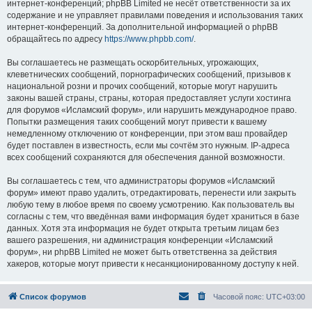
интернет-конференций; phpBB Limited не несёт ответственности за их
содержание и не управляет правилами поведения и использования таких
интернет-конференций. За дополнительной информацией о phpBB
обращайтесь по адресу
https://www.phpbb.com/
.
Вы соглашаетесь не размещать оскорбительных, угрожающих,
клеветнических сообщений, порнографических сообщений, призывов к
национальной розни и прочих сообщений, которые могут нарушить
законы вашей страны, страны, которая предоставляет услуги хостинга
для форумов «Исламский форум», или нарушить международное право.
Попытки размещения таких сообщений могут привести к вашему
немедленному отключению от конференции, при этом ваш провайдер
будет поставлен в известность, если мы сочтём это нужным. IP-адреса
всех сообщений сохраняются для обеспечения данной возможности.
Вы соглашаетесь с тем, что администраторы форумов «Исламский
форум» имеют право удалить, отредактировать, перенести или закрыть
любую тему в любое время по своему усмотрению. Как пользователь вы
согласны с тем, что введённая вами информация будет храниться в базе
данных. Хотя эта информация не будет открыта третьим лицам без
вашего разрешения, ни администрация конференции «Исламский
форум», ни phpBB Limited не может быть ответственна за действия
хакеров, которые могут привести к несанкционированному доступу к ней.
Список форумов
Часовой пояс:
UTC+03:00