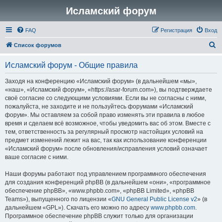
Исламский форум
FAQ
Регистрация
Вход
П
Список форумов
о
Исламский форум - Общие правила
и
с
Заходя на конференцию «Исламский форум» (в дальнейшем «мы»,
«наш», «Исламский форум», «https://asar-forum.com»), вы подтверждаете
к
своё согласие со следующими условиями. Если вы не согласны с ними,
пожалуйста, не заходите и не пользуйтесь форумами «Исламский
форум». Мы оставляем за собой право изменять эти правила в любое
время и сделаем всё возможное, чтобы уведомить вас об этом. Вместе с
тем, ответственность за регулярный просмотр настойщих условий на
предмет изменений лежит на вас, так как использование конференции
«Исламский форум» после обновления/исправления условий означает
ваше согласие с ними.
Наши форумы работают под управлением программного обеспечения
для создания конференций phpBB (в дальнейшем «они», «программное
обеспечение phpBB», «www.phpbb.com», «phpBB Limited», «phpBB
Teams»), выпущенного по лицензии «
GNU General Public License v2
» (в
дальнейшем «GPL»). Скачать его можно по адресу
www.phpbb.com
.
Программное обеспечение phpBB служит только для организации