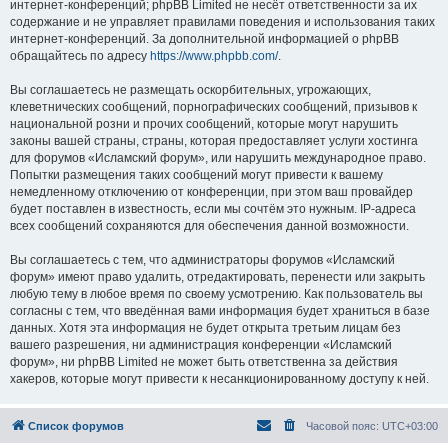
интернет-конференций; phpBB Limited не несёт ответственности за их
содержание и не управляет правилами поведения и использования таких
интернет-конференций. За дополнительной информацией о phpBB
обращайтесь по адресу
https://www.phpbb.com/
.
Вы соглашаетесь не размещать оскорбительных, угрожающих,
клеветнических сообщений, порнографических сообщений, призывов к
национальной розни и прочих сообщений, которые могут нарушить
законы вашей страны, страны, которая предоставляет услуги хостинга
для форумов «Исламский форум», или нарушить международное право.
Попытки размещения таких сообщений могут привести к вашему
немедленному отключению от конференции, при этом ваш провайдер
будет поставлен в известность, если мы сочтём это нужным. IP-адреса
всех сообщений сохраняются для обеспечения данной возможности.
Вы соглашаетесь с тем, что администраторы форумов «Исламский
форум» имеют право удалить, отредактировать, перенести или закрыть
любую тему в любое время по своему усмотрению. Как пользователь вы
согласны с тем, что введённая вами информация будет храниться в базе
данных. Хотя эта информация не будет открыта третьим лицам без
вашего разрешения, ни администрация конференции «Исламский
форум», ни phpBB Limited не может быть ответственна за действия
хакеров, которые могут привести к несанкционированному доступу к ней.
Список форумов
Часовой пояс:
UTC+03:00