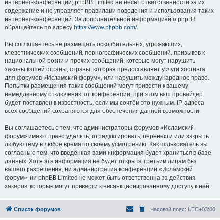
интернет-конференций; phpBB Limited не несёт ответственности за их
содержание и не управляет правилами поведения и использования таких
интернет-конференций. За дополнительной информацией о phpBB
обращайтесь по адресу
https://www.phpbb.com/
.
Вы соглашаетесь не размещать оскорбительных, угрожающих,
клеветнических сообщений, порнографических сообщений, призывов к
национальной розни и прочих сообщений, которые могут нарушить
законы вашей страны, страны, которая предоставляет услуги хостинга
для форумов «Исламский форум», или нарушить международное право.
Попытки размещения таких сообщений могут привести к вашему
немедленному отключению от конференции, при этом ваш провайдер
будет поставлен в известность, если мы сочтём это нужным. IP-адреса
всех сообщений сохраняются для обеспечения данной возможности.
Вы соглашаетесь с тем, что администраторы форумов «Исламский
форум» имеют право удалить, отредактировать, перенести или закрыть
любую тему в любое время по своему усмотрению. Как пользователь вы
согласны с тем, что введённая вами информация будет храниться в базе
данных. Хотя эта информация не будет открыта третьим лицам без
вашего разрешения, ни администрация конференции «Исламский
форум», ни phpBB Limited не может быть ответственна за действия
хакеров, которые могут привести к несанкционированному доступу к ней.
Список форумов
Часовой пояс:
UTC+03:00