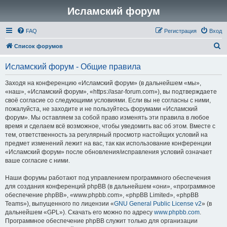
Исламский форум
FAQ
Регистрация
Вход
П
Список форумов
о
Исламский форум - Общие правила
и
с
Заходя на конференцию «Исламский форум» (в дальнейшем «мы»,
«наш», «Исламский форум», «https://asar-forum.com»), вы подтверждаете
к
своё согласие со следующими условиями. Если вы не согласны с ними,
пожалуйста, не заходите и не пользуйтесь форумами «Исламский
форум». Мы оставляем за собой право изменять эти правила в любое
время и сделаем всё возможное, чтобы уведомить вас об этом. Вместе с
тем, ответственность за регулярный просмотр настойщих условий на
предмет изменений лежит на вас, так как использование конференции
«Исламский форум» после обновления/исправления условий означает
ваше согласие с ними.
Наши форумы работают под управлением программного обеспечения
для создания конференций phpBB (в дальнейшем «они», «программное
обеспечение phpBB», «www.phpbb.com», «phpBB Limited», «phpBB
Teams»), выпущенного по лицензии «
GNU General Public License v2
» (в
дальнейшем «GPL»). Скачать его можно по адресу
www.phpbb.com
.
Программное обеспечение phpBB служит только для организации