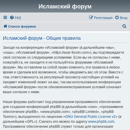
Исламский форум
FAQ
Регистрация
Вход
П
Список форумов
о
Исламский форум - Общие правила
и
с
Заходя на конференцию «Исламский форум» (в дальнейшем «мы»,
«наш», «Исламский форум», «https://asar-forum.com»), вы подтверждаете
к
своё согласие со следующими условиями. Если вы не согласны с ними,
пожалуйста, не заходите и не пользуйтесь форумами «Исламский
форум». Мы оставляем за собой право изменять эти правила в любое
время и сделаем всё возможное, чтобы уведомить вас об этом. Вместе с
тем, ответственность за регулярный просмотр настойщих условий на
предмет изменений лежит на вас, так как использование конференции
«Исламский форум» после обновления/исправления условий означает
ваше согласие с ними.
Наши форумы работают под управлением программного обеспечения
для создания конференций phpBB (в дальнейшем «они», «программное
обеспечение phpBB», «www.phpbb.com», «phpBB Limited», «phpBB
Teams»), выпущенного по лицензии «
GNU General Public License v2
» (в
дальнейшем «GPL»). Скачать его можно по адресу
www.phpbb.com
.
Программное обеспечение phpBB служит только для организации