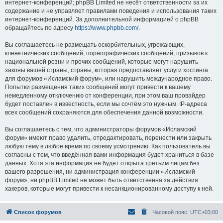
интернет-конференций; phpBB Limited не несёт ответственности за их
содержание и не управляет правилами поведения и использования таких
интернет-конференций. За дополнительной информацией о phpBB
обращайтесь по адресу
https://www.phpbb.com/
.
Вы соглашаетесь не размещать оскорбительных, угрожающих,
клеветнических сообщений, порнографических сообщений, призывов к
национальной розни и прочих сообщений, которые могут нарушить
законы вашей страны, страны, которая предоставляет услуги хостинга
для форумов «Исламский форум», или нарушить международное право.
Попытки размещения таких сообщений могут привести к вашему
немедленному отключению от конференции, при этом ваш провайдер
будет поставлен в известность, если мы сочтём это нужным. IP-адреса
всех сообщений сохраняются для обеспечения данной возможности.
Вы соглашаетесь с тем, что администраторы форумов «Исламский
форум» имеют право удалить, отредактировать, перенести или закрыть
любую тему в любое время по своему усмотрению. Как пользователь вы
согласны с тем, что введённая вами информация будет храниться в базе
данных. Хотя эта информация не будет открыта третьим лицам без
вашего разрешения, ни администрация конференции «Исламский
форум», ни phpBB Limited не может быть ответственна за действия
хакеров, которые могут привести к несанкционированному доступу к ней.
Список форумов
Часовой пояс:
UTC+03:00