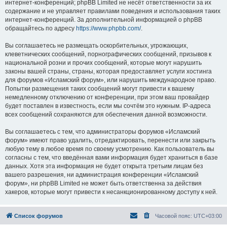
интернет-конференций; phpBB Limited не несёт ответственности за их
содержание и не управляет правилами поведения и использования таких
интернет-конференций. За дополнительной информацией о phpBB
обращайтесь по адресу
https://www.phpbb.com/
.
Вы соглашаетесь не размещать оскорбительных, угрожающих,
клеветнических сообщений, порнографических сообщений, призывов к
национальной розни и прочих сообщений, которые могут нарушить
законы вашей страны, страны, которая предоставляет услуги хостинга
для форумов «Исламский форум», или нарушить международное право.
Попытки размещения таких сообщений могут привести к вашему
немедленному отключению от конференции, при этом ваш провайдер
будет поставлен в известность, если мы сочтём это нужным. IP-адреса
всех сообщений сохраняются для обеспечения данной возможности.
Вы соглашаетесь с тем, что администраторы форумов «Исламский
форум» имеют право удалить, отредактировать, перенести или закрыть
любую тему в любое время по своему усмотрению. Как пользователь вы
согласны с тем, что введённая вами информация будет храниться в базе
данных. Хотя эта информация не будет открыта третьим лицам без
вашего разрешения, ни администрация конференции «Исламский
форум», ни phpBB Limited не может быть ответственна за действия
хакеров, которые могут привести к несанкционированному доступу к ней.
Список форумов
Часовой пояс:
UTC+03:00