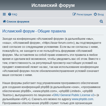
Исламский форум
FAQ
Регистрация
Вход
П
Список форумов
о
Исламский форум - Общие правила
и
с
Заходя на конференцию «Исламский форум» (в дальнейшем «мы»,
«наш», «Исламский форум», «https://asar-forum.com»), вы подтверждаете
к
своё согласие со следующими условиями. Если вы не согласны с ними,
пожалуйста, не заходите и не пользуйтесь форумами «Исламский
форум». Мы оставляем за собой право изменять эти правила в любое
время и сделаем всё возможное, чтобы уведомить вас об этом. Вместе с
тем, ответственность за регулярный просмотр настойщих условий на
предмет изменений лежит на вас, так как использование конференции
«Исламский форум» после обновления/исправления условий означает
ваше согласие с ними.
Наши форумы работают под управлением программного обеспечения
для создания конференций phpBB (в дальнейшем «они», «программное
обеспечение phpBB», «www.phpbb.com», «phpBB Limited», «phpBB
Teams»), выпущенного по лицензии «
GNU General Public License v2
» (в
дальнейшем «GPL»). Скачать его можно по адресу
www.phpbb.com
.
Программное обеспечение phpBB служит только для организации