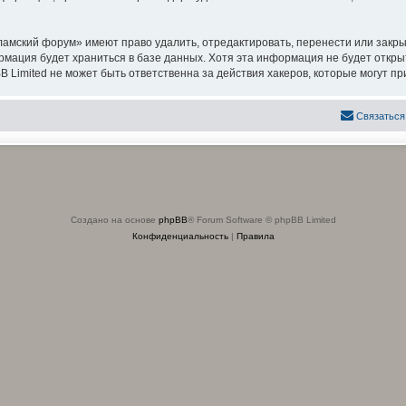
амский форум» имеют право удалить, отредактировать, перенести или закры
ормация будет храниться в базе данных. Хотя эта информация не будет откр
imited не может быть ответственна за действия хакеров, которые могут при
Связаться
Создано на основе
phpBB
® Forum Software © phpBB Limited
Конфиденциальность
|
Правила