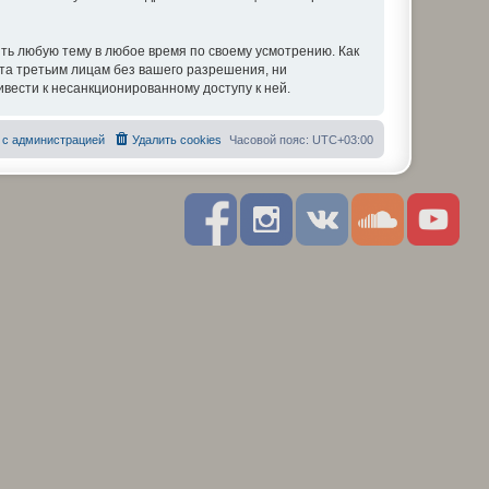
ть любую тему в любое время по своему усмотрению. Как
ыта третьим лицам без вашего разрешения, ни
вести к несанкционированному доступу к ней.
 с администрацией
Удалить cookies
Часовой пояс:
UTC+03:00
F
I
R
S
Y
a
n
S
o
o
c
s
S
u
u
e
t
n
t
b
a
d
u
o
g
c
b
o
r
l
e
k
a
o
m
u
d