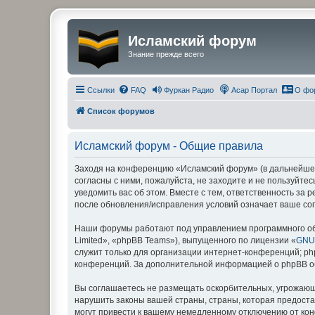
Исламский форум
Знание прежде всего
Ссылки
FAQ
Фуркан Радио
Асар Портал
О фо
Список форумов
Исламский форум - Общие правила
Заходя на конференцию «Исламский форум» (в дальнейшем 
согласны с ними, пожалуйста, не заходите и не пользуйт
уведомить вас об этом. Вместе с тем, ответственность за
после обновления/исправления условий означает ваше сог
Наши форумы работают под управлением программного об
Limited», «phpBB Teams»), выпущенного по лицензии «
GNU 
служит только для организации интернет-конференций; php
конференций. За дополнительной информацией о phpBB 
Вы соглашаетесь не размещать оскорбительных, угрожающ
нарушить законы вашей страны, страны, которая предост
могут привести к вашему немедленному отключению от кон