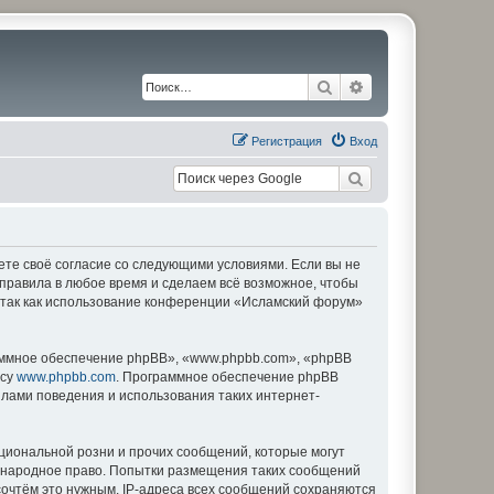
Поиск
Расширенный по
Регистрация
Вход
ете своё согласие со следующими условиями. Если вы не
 правила в любое время и сделаем всё возможное, чтобы
, так как использование конференции «Исламский форум»
ммное обеспечение phpBB», «www.phpbb.com», «phpBB
есу
www.phpbb.com
. Программное обеспечение phpBB
илами поведения и использования таких интернет-
циональной розни и прочих сообщений, которые могут
дународное право. Попытки размещения таких сообщений
сочтём это нужным. IP-адреса всех сообщений сохраняются