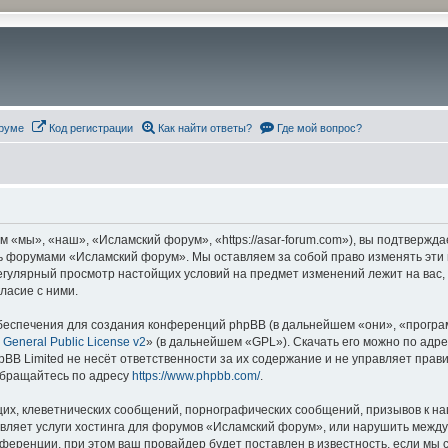
руме
Код регистрации
Как найти ответы?
Где мой вопрос?
«мы», «наш», «Исламский форум», «https://asar-forum.com»), вы подтвержда
есь форумами «Исламский форум». Мы оставляем за собой право изменять эти
 регулярный просмотр настойщих условий на предмет изменений лежит на вас
ласие с ними.
еспечения для создания конференций phpBB (в дальнейшем «они», «програ
General Public License v2
» (в дальнейшем «GPL»). Скачать его можно по адр
BB Limited не несёт ответственности за их содержание и не управляет прав
обращайтесь по адресу
https://www.phpbb.com/
.
их, клеветнических сообщений, порнографических сообщений, призывов к на
авляет услуги хостинга для форумов «Исламский форум», или нарушить меж
ференции, при этом ваш провайдер будет поставлен в известность, если мы 