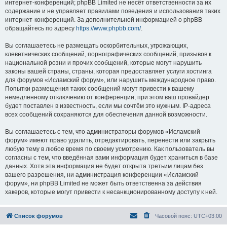
интернет-конференций; phpBB Limited не несёт ответственности за их
содержание и не управляет правилами поведения и использования таких
интернет-конференций. За дополнительной информацией о phpBB
обращайтесь по адресу
https://www.phpbb.com/
.
Вы соглашаетесь не размещать оскорбительных, угрожающих,
клеветнических сообщений, порнографических сообщений, призывов к
национальной розни и прочих сообщений, которые могут нарушить
законы вашей страны, страны, которая предоставляет услуги хостинга
для форумов «Исламский форум», или нарушить международное право.
Попытки размещения таких сообщений могут привести к вашему
немедленному отключению от конференции, при этом ваш провайдер
будет поставлен в известность, если мы сочтём это нужным. IP-адреса
всех сообщений сохраняются для обеспечения данной возможности.
Вы соглашаетесь с тем, что администраторы форумов «Исламский
форум» имеют право удалить, отредактировать, перенести или закрыть
любую тему в любое время по своему усмотрению. Как пользователь вы
согласны с тем, что введённая вами информация будет храниться в базе
данных. Хотя эта информация не будет открыта третьим лицам без
вашего разрешения, ни администрация конференции «Исламский
форум», ни phpBB Limited не может быть ответственна за действия
хакеров, которые могут привести к несанкционированному доступу к ней.
Список форумов
Часовой пояс:
UTC+03:00