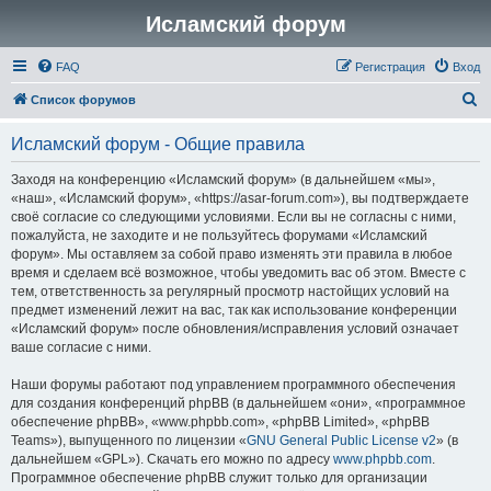
Исламский форум
FAQ
Регистрация
Вход
П
Список форумов
о
Исламский форум - Общие правила
и
с
Заходя на конференцию «Исламский форум» (в дальнейшем «мы»,
«наш», «Исламский форум», «https://asar-forum.com»), вы подтверждаете
к
своё согласие со следующими условиями. Если вы не согласны с ними,
пожалуйста, не заходите и не пользуйтесь форумами «Исламский
форум». Мы оставляем за собой право изменять эти правила в любое
время и сделаем всё возможное, чтобы уведомить вас об этом. Вместе с
тем, ответственность за регулярный просмотр настойщих условий на
предмет изменений лежит на вас, так как использование конференции
«Исламский форум» после обновления/исправления условий означает
ваше согласие с ними.
Наши форумы работают под управлением программного обеспечения
для создания конференций phpBB (в дальнейшем «они», «программное
обеспечение phpBB», «www.phpbb.com», «phpBB Limited», «phpBB
Teams»), выпущенного по лицензии «
GNU General Public License v2
» (в
дальнейшем «GPL»). Скачать его можно по адресу
www.phpbb.com
.
Программное обеспечение phpBB служит только для организации