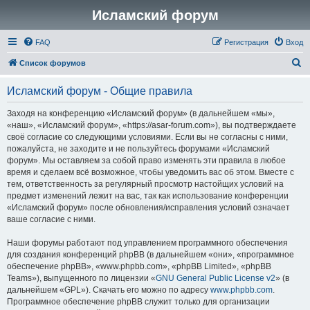
Исламский форум
FAQ
Регистрация
Вход
П
Список форумов
о
Исламский форум - Общие правила
и
с
Заходя на конференцию «Исламский форум» (в дальнейшем «мы»,
«наш», «Исламский форум», «https://asar-forum.com»), вы подтверждаете
к
своё согласие со следующими условиями. Если вы не согласны с ними,
пожалуйста, не заходите и не пользуйтесь форумами «Исламский
форум». Мы оставляем за собой право изменять эти правила в любое
время и сделаем всё возможное, чтобы уведомить вас об этом. Вместе с
тем, ответственность за регулярный просмотр настойщих условий на
предмет изменений лежит на вас, так как использование конференции
«Исламский форум» после обновления/исправления условий означает
ваше согласие с ними.
Наши форумы работают под управлением программного обеспечения
для создания конференций phpBB (в дальнейшем «они», «программное
обеспечение phpBB», «www.phpbb.com», «phpBB Limited», «phpBB
Teams»), выпущенного по лицензии «
GNU General Public License v2
» (в
дальнейшем «GPL»). Скачать его можно по адресу
www.phpbb.com
.
Программное обеспечение phpBB служит только для организации