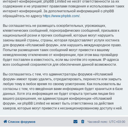
интернет-конференций; phpBB Limited не несёт ответственности за их
содержание и не управляет правилами поведения и использования таких
интернет-конференций. За дополнительной информацией о phpBB
обращайтесь по адресу
https://www.phpbb.com/
.
Вы соглашаетесь не размещать оскорбительных, угрожающих,
клеветнических сообщений, порнографических сообщений, призывов к
национальной розни и прочих сообщений, которые могут нарушить
законы вашей страны, страны, которая предоставляет услуги хостинга
для форумов «Исламский форум», или нарушить международное право.
Попытки размещения таких сообщений могут привести к вашему
немедленному отключению от конференции, при этом ваш провайдер
будет поставлен в известность, если мы сочтём это нужным. IP-адреса
всех сообщений сохраняются для обеспечения данной возможности.
Вы соглашаетесь с тем, что администраторы форумов «Исламский
форум» имеют право удалить, отредактировать, перенести или закрыть
любую тему в любое время по своему усмотрению. Как пользователь вы
согласны с тем, что введённая вами информация будет храниться в базе
данных. Хотя эта информация не будет открыта третьим лицам без
вашего разрешения, ни администрация конференции «Исламский
форум», ни phpBB Limited не может быть ответственна за действия
хакеров, которые могут привести к несанкционированному доступу к ней.
Список форумов
Часовой пояс:
UTC+03:00