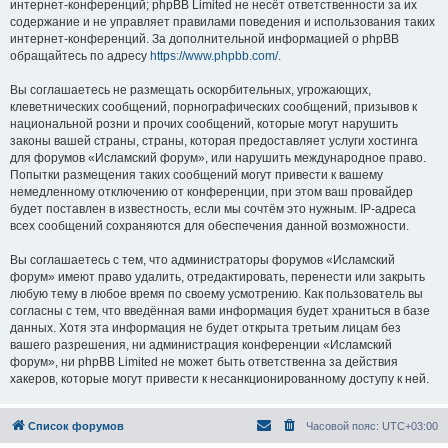
интернет-конференций; phpBB Limited не несёт ответственности за их
содержание и не управляет правилами поведения и использования таких
интернет-конференций. За дополнительной информацией о phpBB
обращайтесь по адресу
https://www.phpbb.com/
.
Вы соглашаетесь не размещать оскорбительных, угрожающих,
клеветнических сообщений, порнографических сообщений, призывов к
национальной розни и прочих сообщений, которые могут нарушить
законы вашей страны, страны, которая предоставляет услуги хостинга
для форумов «Исламский форум», или нарушить международное право.
Попытки размещения таких сообщений могут привести к вашему
немедленному отключению от конференции, при этом ваш провайдер
будет поставлен в известность, если мы сочтём это нужным. IP-адреса
всех сообщений сохраняются для обеспечения данной возможности.
Вы соглашаетесь с тем, что администраторы форумов «Исламский
форум» имеют право удалить, отредактировать, перенести или закрыть
любую тему в любое время по своему усмотрению. Как пользователь вы
согласны с тем, что введённая вами информация будет храниться в базе
данных. Хотя эта информация не будет открыта третьим лицам без
вашего разрешения, ни администрация конференции «Исламский
форум», ни phpBB Limited не может быть ответственна за действия
хакеров, которые могут привести к несанкционированному доступу к ней.
Список форумов
Часовой пояс:
UTC+03:00