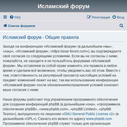
Исламский форум
FAQ
Регистрация
Вход
П
Список форумов
о
Исламский форум - Общие правила
и
с
Заходя на конференцию «Исламский форум» (в дальнейшем «мы»,
«наш», «Исламский форум», «https://asar-forum.com»), вы подтверждаете
к
своё согласие со следующими условиями. Если вы не согласны с ними,
пожалуйста, не заходите и не пользуйтесь форумами «Исламский
форум». Мы оставляем за собой право изменять эти правила в любое
время и сделаем всё возможное, чтобы уведомить вас об этом. Вместе с
тем, ответственность за регулярный просмотр настойщих условий на
предмет изменений лежит на вас, так как использование конференции
«Исламский форум» после обновления/исправления условий означает
ваше согласие с ними.
Наши форумы работают под управлением программного обеспечения
для создания конференций phpBB (в дальнейшем «они», «программное
обеспечение phpBB», «www.phpbb.com», «phpBB Limited», «phpBB
Teams»), выпущенного по лицензии «
GNU General Public License v2
» (в
дальнейшем «GPL»). Скачать его можно по адресу
www.phpbb.com
.
Программное обеспечение phpBB служит только для организации