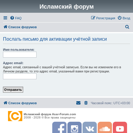
Исламский форум
FAQ
Регистрация
Вход
П
Список форумов
о
Послать письмо для активации учётной записи
и
с
Имя пользователя:
к
Адрес email:
Адрес email, связанный с вашей учётной записью. Если вы не изменили его в
Личном разделе, то это адрес email, указанный вами при регистрации.
Список форумов
Часовой пояс:
UTC+03:00
Исламский форум Asar-Forum.com
2008 - 2026 © Все права защищены
F
I
R
S
Y