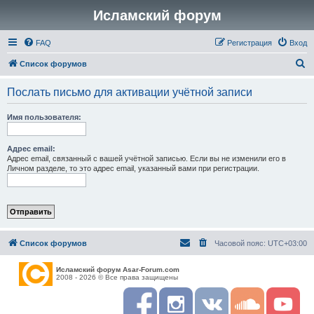
Исламский форум
FAQ
Регистрация
Вход
П
Список форумов
о
Послать письмо для активации учётной записи
и
с
Имя пользователя:
к
Адрес email:
Адрес email, связанный с вашей учётной записью. Если вы не изменили его в
Личном разделе, то это адрес email, указанный вами при регистрации.
Список форумов
Часовой пояс:
UTC+03:00
Исламский форум Asar-Forum.com
2008 - 2026 © Все права защищены
F
I
R
S
Y