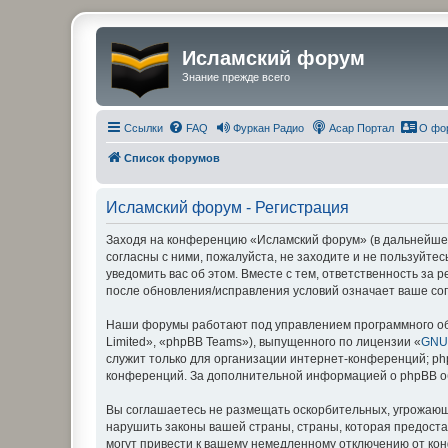
Исламский форум
Знание прежде всего
Ссылки
FAQ
Фуркан Радио
Асар Портал
О фо
Список форумов
Исламский форум - Регистрация
Заходя на конференцию «Исламский форум» (в дальнейшем 
согласны с ними, пожалуйста, не заходите и не пользуйт
уведомить вас об этом. Вместе с тем, ответственность за
после обновления/исправления условий означает ваше сог
Наши форумы работают под управлением программного об
Limited», «phpBB Teams»), выпущенного по лицензии «
GNU 
служит только для организации интернет-конференций; php
конференций. За дополнительной информацией о phpBB 
Вы соглашаетесь не размещать оскорбительных, угрожающ
нарушить законы вашей страны, страны, которая предост
могут привести к вашему немедленному отключению от кон