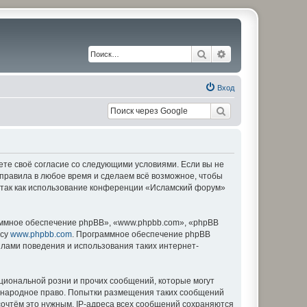
Поиск
Расширенный по
Вход
ете своё согласие со следующими условиями. Если вы не
 правила в любое время и сделаем всё возможное, чтобы
, так как использование конференции «Исламский форум»
ммное обеспечение phpBB», «www.phpbb.com», «phpBB
есу
www.phpbb.com
. Программное обеспечение phpBB
илами поведения и использования таких интернет-
циональной розни и прочих сообщений, которые могут
дународное право. Попытки размещения таких сообщений
сочтём это нужным. IP-адреса всех сообщений сохраняются