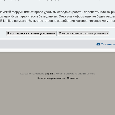
амский форум» имеют право удалить, отредактировать, перенести или закры
ормация будет храниться в базе данных. Хотя эта информация не будет откр
imited не может быть ответственна за действия хакеров, которые могут при
Связаться
Создано на основе
phpBB
® Forum Software © phpBB Limited
Конфиденциальность
|
Правила