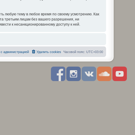
ть любую тему в любое время по своему усмотрению. Как
ыта третьим лицам без вашего разрешения, ни
вести к несанкционированному доступу к ней.
 с администрацией
Удалить cookies
Часовой пояс:
UTC+03:00
F
I
R
S
Y
a
n
S
o
o
c
s
S
u
u
e
t
n
t
b
a
d
u
o
g
c
b
o
r
l
e
k
a
o
m
u
d