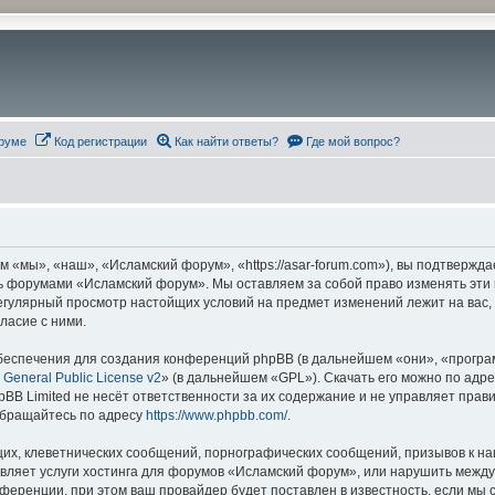
руме
Код регистрации
Как найти ответы?
Где мой вопрос?
«мы», «наш», «Исламский форум», «https://asar-forum.com»), вы подтвержда
есь форумами «Исламский форум». Мы оставляем за собой право изменять эти
 регулярный просмотр настойщих условий на предмет изменений лежит на вас
ласие с ними.
еспечения для создания конференций phpBB (в дальнейшем «они», «програ
General Public License v2
» (в дальнейшем «GPL»). Скачать его можно по адр
BB Limited не несёт ответственности за их содержание и не управляет прав
обращайтесь по адресу
https://www.phpbb.com/
.
их, клеветнических сообщений, порнографических сообщений, призывов к на
авляет услуги хостинга для форумов «Исламский форум», или нарушить меж
ференции, при этом ваш провайдер будет поставлен в известность, если мы 