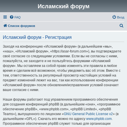
Исламский форум
FAQ
Вход
П
Список форумов
о
Исламский форум - Регистрация
и
с
Заходя на конференцию «Исламский форум» (в дальнейшем «мы»,
«наш», «Исламский форум», «https://asar-forum.com»), вы подтверждаете
к
своё согласие со следующими условиями. Если вы не согласны с ними,
пожалуйста, не заходите и не пользуйтесь форумами «Исламский
форум». Мы оставляем за собой право изменять эти правила в любое
время и сделаем всё возможное, чтобы уведомить вас об этом. Вместе с
тем, ответственность за регулярный просмотр настойщих условий на
предмет изменений лежит на вас, так как использование конференции
«Исламский форум» после обновления/исправления условий означает
ваше согласие с ними.
Наши форумы работают под управлением программного обеспечения
для создания конференций phpBB (в дальнейшем «они», «программное
обеспечение phpBB», «www.phpbb.com», «phpBB Limited», «phpBB
Teams»), выпущенного по лицензии «
GNU General Public License v2
» (в
дальнейшем «GPL»). Скачать его можно по адресу
www.phpbb.com
.
Программное обеспечение phpBB служит только для организации