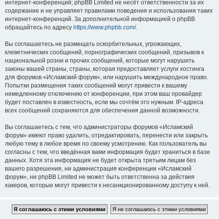
интернет-конференций; phpBB Limited не несёт ответственности за их
содержание и не управляет правилами поведения и использования таких
интернет-конференций. За дополнительной информацией о phpBB
обращайтесь по адресу
https://www.phpbb.com/
.
Вы соглашаетесь не размещать оскорбительных, угрожающих,
клеветнических сообщений, порнографических сообщений, призывов к
национальной розни и прочих сообщений, которые могут нарушить
законы вашей страны, страны, которая предоставляет услуги хостинга
для форумов «Исламский форум», или нарушить международное право.
Попытки размещения таких сообщений могут привести к вашему
немедленному отключению от конференции, при этом ваш провайдер
будет поставлен в известность, если мы сочтём это нужным. IP-адреса
всех сообщений сохраняются для обеспечения данной возможности.
Вы соглашаетесь с тем, что администраторы форумов «Исламский
форум» имеют право удалить, отредактировать, перенести или закрыть
любую тему в любое время по своему усмотрению. Как пользователь вы
согласны с тем, что введённая вами информация будет храниться в базе
данных. Хотя эта информация не будет открыта третьим лицам без
вашего разрешения, ни администрация конференции «Исламский
форум», ни phpBB Limited не может быть ответственна за действия
хакеров, которые могут привести к несанкционированному доступу к ней.