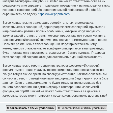
интернет-конференций; phpBB Limited не несёт ответственности за их
содержание и не управляет правилами поведения и использования таких
интернет-конференций. За дополнительной информацией о phpBB
обращайтесь по адресу
https://www.phpbb.com/
.
Вы соглашаетесь не размещать оскорбительных, угрожающих,
клеветнических сообщений, порнографических сообщений, призывов к
национальной розни и прочих сообщений, которые могут нарушить
законы вашей страны, страны, которая предоставляет услуги хостинга
для форумов «Исламский форум», или нарушить международное право.
Попытки размещения таких сообщений могут привести к вашему
немедленному отключению от конференции, при этом ваш провайдер
будет поставлен в известность, если мы сочтём это нужным. IP-адреса
всех сообщений сохраняются для обеспечения данной возможности.
Вы соглашаетесь с тем, что администраторы форумов «Исламский
форум» имеют право удалить, отредактировать, перенести или закрыть
любую тему в любое время по своему усмотрению. Как пользователь вы
согласны с тем, что введённая вами информация будет храниться в базе
данных. Хотя эта информация не будет открыта третьим лицам без
вашего разрешения, ни администрация конференции «Исламский
форум», ни phpBB Limited не может быть ответственна за действия
хакеров, которые могут привести к несанкционированному доступу к ней.