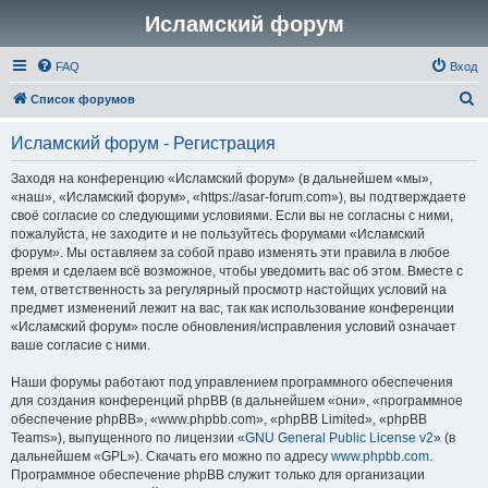
Исламский форум
FAQ
Вход
П
Список форумов
о
Исламский форум - Регистрация
и
с
Заходя на конференцию «Исламский форум» (в дальнейшем «мы»,
«наш», «Исламский форум», «https://asar-forum.com»), вы подтверждаете
к
своё согласие со следующими условиями. Если вы не согласны с ними,
пожалуйста, не заходите и не пользуйтесь форумами «Исламский
форум». Мы оставляем за собой право изменять эти правила в любое
время и сделаем всё возможное, чтобы уведомить вас об этом. Вместе с
тем, ответственность за регулярный просмотр настойщих условий на
предмет изменений лежит на вас, так как использование конференции
«Исламский форум» после обновления/исправления условий означает
ваше согласие с ними.
Наши форумы работают под управлением программного обеспечения
для создания конференций phpBB (в дальнейшем «они», «программное
обеспечение phpBB», «www.phpbb.com», «phpBB Limited», «phpBB
Teams»), выпущенного по лицензии «
GNU General Public License v2
» (в
дальнейшем «GPL»). Скачать его можно по адресу
www.phpbb.com
.
Программное обеспечение phpBB служит только для организации