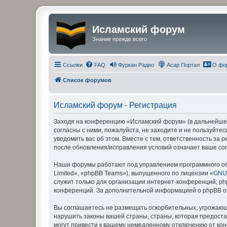
Исламский форум
Знание прежде всего
Ссылки
FAQ
Фуркан Радио
Асар Портал
О фо
Список форумов
Исламский форум - Регистрация
Заходя на конференцию «Исламский форум» (в дальнейшем 
согласны с ними, пожалуйста, не заходите и не пользуйт
уведомить вас об этом. Вместе с тем, ответственность за
после обновления/исправления условий означает ваше сог
Наши форумы работают под управлением программного об
Limited», «phpBB Teams»), выпущенного по лицензии «
GNU 
служит только для организации интернет-конференций; php
конференций. За дополнительной информацией о phpBB 
Вы соглашаетесь не размещать оскорбительных, угрожающ
нарушить законы вашей страны, страны, которая предост
могут привести к вашему немедленному отключению от кон