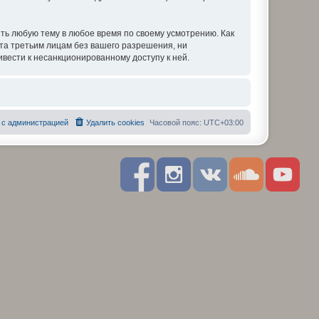
ть любую тему в любое время по своему усмотрению. Как
ыта третьим лицам без вашего разрешения, ни
вести к несанкционированному доступу к ней.
 с администрацией
Удалить cookies
Часовой пояс:
UTC+03:00
F
I
R
S
Y
a
n
S
o
o
c
s
S
u
u
e
t
n
t
b
a
d
u
o
g
c
b
o
r
l
e
k
a
o
m
u
d