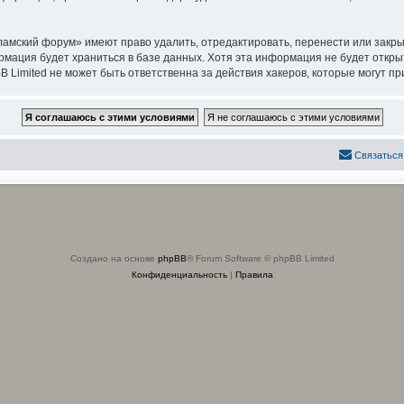
амский форум» имеют право удалить, отредактировать, перенести или закры
ормация будет храниться в базе данных. Хотя эта информация не будет откр
imited не может быть ответственна за действия хакеров, которые могут при
Связаться
Создано на основе
phpBB
® Forum Software © phpBB Limited
Конфиденциальность
|
Правила