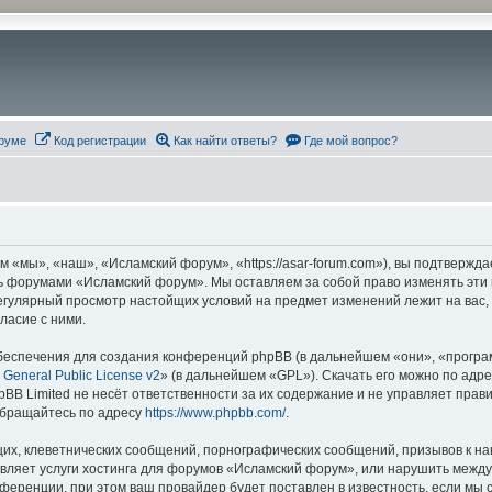
руме
Код регистрации
Как найти ответы?
Где мой вопрос?
«мы», «наш», «Исламский форум», «https://asar-forum.com»), вы подтвержда
есь форумами «Исламский форум». Мы оставляем за собой право изменять эти
 регулярный просмотр настойщих условий на предмет изменений лежит на вас
ласие с ними.
еспечения для создания конференций phpBB (в дальнейшем «они», «програ
General Public License v2
» (в дальнейшем «GPL»). Скачать его можно по адр
BB Limited не несёт ответственности за их содержание и не управляет прав
обращайтесь по адресу
https://www.phpbb.com/
.
их, клеветнических сообщений, порнографических сообщений, призывов к на
авляет услуги хостинга для форумов «Исламский форум», или нарушить меж
ференции, при этом ваш провайдер будет поставлен в известность, если мы 