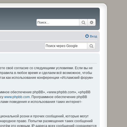
Поиск
Расширенный по
Вход
ете своё согласие со следующими условиями. Если вы не
 правила в любое время и сделаем всё возможное, чтобы
, так как использование конференции «Исламский форум»
ммное обеспечение phpBB», «www.phpbb.com», «phpBB
есу
www.phpbb.com
. Программное обеспечение phpBB
илами поведения и использования таких интернет-
циональной розни и прочих сообщений, которые могут
дународное право. Попытки размещения таких сообщений
сочтём это нужным. IP-адреса всех сообщений сохраняются