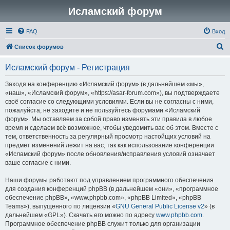
Исламский форум
FAQ
Вход
П
Список форумов
о
Исламский форум - Регистрация
и
с
Заходя на конференцию «Исламский форум» (в дальнейшем «мы»,
«наш», «Исламский форум», «https://asar-forum.com»), вы подтверждаете
к
своё согласие со следующими условиями. Если вы не согласны с ними,
пожалуйста, не заходите и не пользуйтесь форумами «Исламский
форум». Мы оставляем за собой право изменять эти правила в любое
время и сделаем всё возможное, чтобы уведомить вас об этом. Вместе с
тем, ответственность за регулярный просмотр настойщих условий на
предмет изменений лежит на вас, так как использование конференции
«Исламский форум» после обновления/исправления условий означает
ваше согласие с ними.
Наши форумы работают под управлением программного обеспечения
для создания конференций phpBB (в дальнейшем «они», «программное
обеспечение phpBB», «www.phpbb.com», «phpBB Limited», «phpBB
Teams»), выпущенного по лицензии «
GNU General Public License v2
» (в
дальнейшем «GPL»). Скачать его можно по адресу
www.phpbb.com
.
Программное обеспечение phpBB служит только для организации