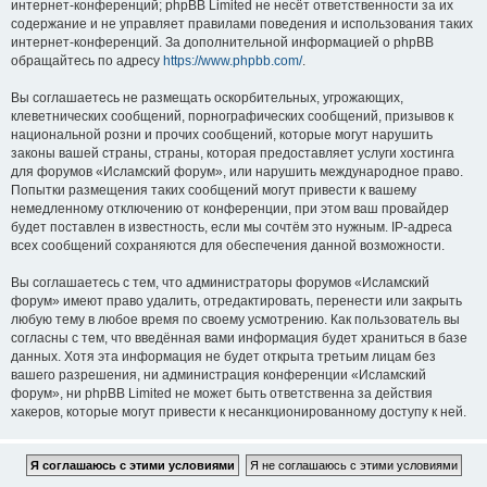
интернет-конференций; phpBB Limited не несёт ответственности за их
содержание и не управляет правилами поведения и использования таких
интернет-конференций. За дополнительной информацией о phpBB
обращайтесь по адресу
https://www.phpbb.com/
.
Вы соглашаетесь не размещать оскорбительных, угрожающих,
клеветнических сообщений, порнографических сообщений, призывов к
национальной розни и прочих сообщений, которые могут нарушить
законы вашей страны, страны, которая предоставляет услуги хостинга
для форумов «Исламский форум», или нарушить международное право.
Попытки размещения таких сообщений могут привести к вашему
немедленному отключению от конференции, при этом ваш провайдер
будет поставлен в известность, если мы сочтём это нужным. IP-адреса
всех сообщений сохраняются для обеспечения данной возможности.
Вы соглашаетесь с тем, что администраторы форумов «Исламский
форум» имеют право удалить, отредактировать, перенести или закрыть
любую тему в любое время по своему усмотрению. Как пользователь вы
согласны с тем, что введённая вами информация будет храниться в базе
данных. Хотя эта информация не будет открыта третьим лицам без
вашего разрешения, ни администрация конференции «Исламский
форум», ни phpBB Limited не может быть ответственна за действия
хакеров, которые могут привести к несанкционированному доступу к ней.