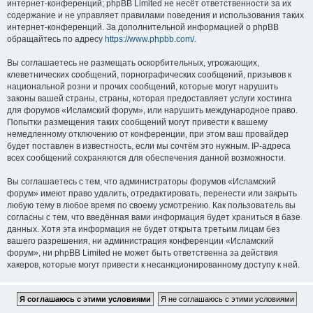
интернет-конференций; phpBB Limited не несёт ответственности за их
содержание и не управляет правилами поведения и использования таких
интернет-конференций. За дополнительной информацией о phpBB
обращайтесь по адресу
https://www.phpbb.com/
.
Вы соглашаетесь не размещать оскорбительных, угрожающих,
клеветнических сообщений, порнографических сообщений, призывов к
национальной розни и прочих сообщений, которые могут нарушить
законы вашей страны, страны, которая предоставляет услуги хостинга
для форумов «Исламский форум», или нарушить международное право.
Попытки размещения таких сообщений могут привести к вашему
немедленному отключению от конференции, при этом ваш провайдер
будет поставлен в известность, если мы сочтём это нужным. IP-адреса
всех сообщений сохраняются для обеспечения данной возможности.
Вы соглашаетесь с тем, что администраторы форумов «Исламский
форум» имеют право удалить, отредактировать, перенести или закрыть
любую тему в любое время по своему усмотрению. Как пользователь вы
согласны с тем, что введённая вами информация будет храниться в базе
данных. Хотя эта информация не будет открыта третьим лицам без
вашего разрешения, ни администрация конференции «Исламский
форум», ни phpBB Limited не может быть ответственна за действия
хакеров, которые могут привести к несанкционированному доступу к ней.