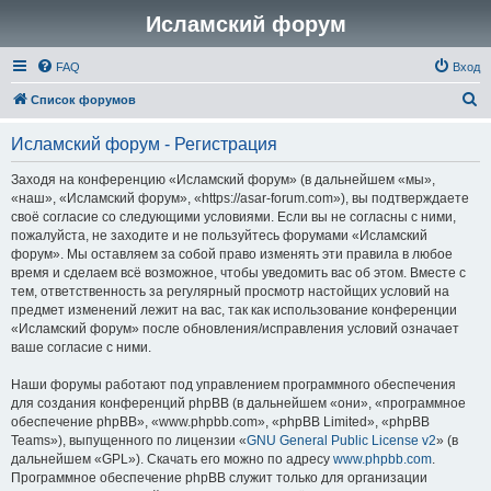
Исламский форум
FAQ
Вход
П
Список форумов
о
Исламский форум - Регистрация
и
с
Заходя на конференцию «Исламский форум» (в дальнейшем «мы»,
«наш», «Исламский форум», «https://asar-forum.com»), вы подтверждаете
к
своё согласие со следующими условиями. Если вы не согласны с ними,
пожалуйста, не заходите и не пользуйтесь форумами «Исламский
форум». Мы оставляем за собой право изменять эти правила в любое
время и сделаем всё возможное, чтобы уведомить вас об этом. Вместе с
тем, ответственность за регулярный просмотр настойщих условий на
предмет изменений лежит на вас, так как использование конференции
«Исламский форум» после обновления/исправления условий означает
ваше согласие с ними.
Наши форумы работают под управлением программного обеспечения
для создания конференций phpBB (в дальнейшем «они», «программное
обеспечение phpBB», «www.phpbb.com», «phpBB Limited», «phpBB
Teams»), выпущенного по лицензии «
GNU General Public License v2
» (в
дальнейшем «GPL»). Скачать его можно по адресу
www.phpbb.com
.
Программное обеспечение phpBB служит только для организации