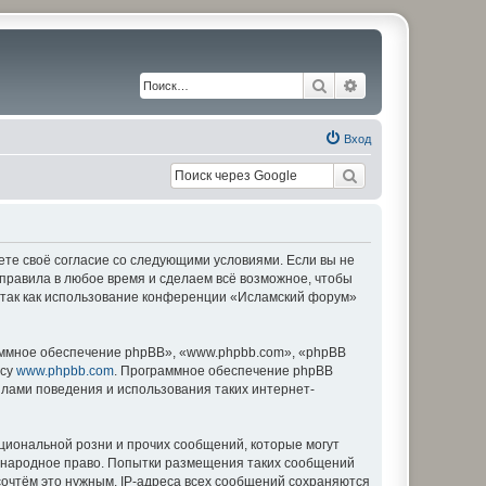
Поиск
Расширенный по
Вход
ете своё согласие со следующими условиями. Если вы не
 правила в любое время и сделаем всё возможное, чтобы
, так как использование конференции «Исламский форум»
ммное обеспечение phpBB», «www.phpbb.com», «phpBB
есу
www.phpbb.com
. Программное обеспечение phpBB
илами поведения и использования таких интернет-
циональной розни и прочих сообщений, которые могут
дународное право. Попытки размещения таких сообщений
сочтём это нужным. IP-адреса всех сообщений сохраняются