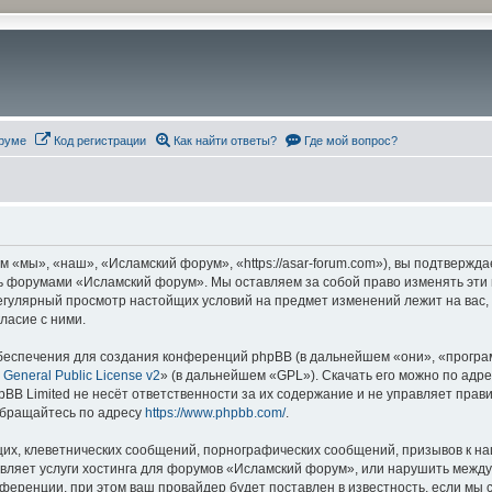
руме
Код регистрации
Как найти ответы?
Где мой вопрос?
«мы», «наш», «Исламский форум», «https://asar-forum.com»), вы подтвержда
есь форумами «Исламский форум». Мы оставляем за собой право изменять эти
 регулярный просмотр настойщих условий на предмет изменений лежит на вас
ласие с ними.
еспечения для создания конференций phpBB (в дальнейшем «они», «програ
General Public License v2
» (в дальнейшем «GPL»). Скачать его можно по адр
BB Limited не несёт ответственности за их содержание и не управляет прав
обращайтесь по адресу
https://www.phpbb.com/
.
их, клеветнических сообщений, порнографических сообщений, призывов к на
авляет услуги хостинга для форумов «Исламский форум», или нарушить меж
ференции, при этом ваш провайдер будет поставлен в известность, если мы 