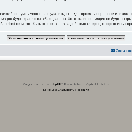
амский форум» имеют право удалить, отредактировать, перенести или закры
ормация будет храниться в базе данных. Хотя эта информация не будет откр
imited не может быть ответственна за действия хакеров, которые могут при
Связаться
Создано на основе
phpBB
® Forum Software © phpBB Limited
Конфиденциальность
|
Правила