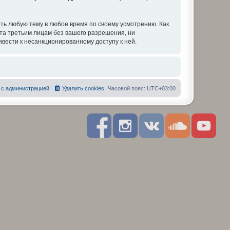
ть любую тему в любое время по своему усмотрению. Как
ыта третьим лицам без вашего разрешения, ни
вести к несанкционированному доступу к ней.
 с администрацией
Удалить cookies
Часовой пояс:
UTC+03:00
F
I
R
S
Y
a
n
S
o
o
c
s
S
u
u
e
t
n
t
b
a
d
u
o
g
c
b
o
r
l
e
k
a
o
m
u
d