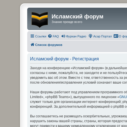
Исламский форум
Знание прежде всего
Ссылки
FAQ
Фуркан Радио
Асар Портал
О фо
Список форумов
Исламский форум - Регистрация
Заходя на конференцию «Исламский форум» (в дальнейшем 
согласны с ними, пожалуйста, не заходите и не пользуйт
уведомить вас об этом. Вместе с тем, ответственность за
после обновления/исправления условий означает ваше сог
Наши форумы работают под управлением программного об
Limited», «phpBB Teams»), выпущенного по лицензии «
GNU 
служит только для организации интернет-конференций; php
конференций. За дополнительной информацией о phpBB 
Вы соглашаетесь не размещать оскорбительных, угрожающ
нарушить законы вашей страны, страны, которая предост
могут привести к вашему немедленному отключению от кон