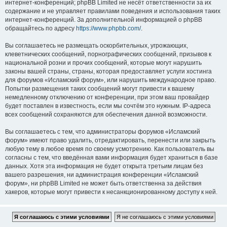
интернет-конференций; phpBB Limited не несёт ответственности за их
содержание и не управляет правилами поведения и использования таких
интернет-конференций. За дополнительной информацией о phpBB
обращайтесь по адресу
https://www.phpbb.com/
.
Вы соглашаетесь не размещать оскорбительных, угрожающих,
клеветнических сообщений, порнографических сообщений, призывов к
национальной розни и прочих сообщений, которые могут нарушить
законы вашей страны, страны, которая предоставляет услуги хостинга
для форумов «Исламский форум», или нарушить международное право.
Попытки размещения таких сообщений могут привести к вашему
немедленному отключению от конференции, при этом ваш провайдер
будет поставлен в известность, если мы сочтём это нужным. IP-адреса
всех сообщений сохраняются для обеспечения данной возможности.
Вы соглашаетесь с тем, что администраторы форумов «Исламский
форум» имеют право удалить, отредактировать, перенести или закрыть
любую тему в любое время по своему усмотрению. Как пользователь вы
согласны с тем, что введённая вами информация будет храниться в базе
данных. Хотя эта информация не будет открыта третьим лицам без
вашего разрешения, ни администрация конференции «Исламский
форум», ни phpBB Limited не может быть ответственна за действия
хакеров, которые могут привести к несанкционированному доступу к ней.