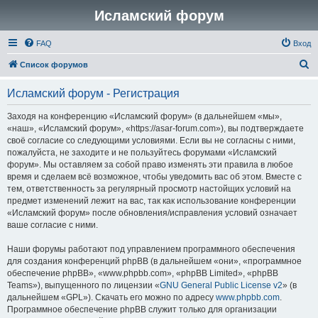
Исламский форум
FAQ
Вход
П
Список форумов
о
Исламский форум - Регистрация
и
с
Заходя на конференцию «Исламский форум» (в дальнейшем «мы»,
«наш», «Исламский форум», «https://asar-forum.com»), вы подтверждаете
к
своё согласие со следующими условиями. Если вы не согласны с ними,
пожалуйста, не заходите и не пользуйтесь форумами «Исламский
форум». Мы оставляем за собой право изменять эти правила в любое
время и сделаем всё возможное, чтобы уведомить вас об этом. Вместе с
тем, ответственность за регулярный просмотр настойщих условий на
предмет изменений лежит на вас, так как использование конференции
«Исламский форум» после обновления/исправления условий означает
ваше согласие с ними.
Наши форумы работают под управлением программного обеспечения
для создания конференций phpBB (в дальнейшем «они», «программное
обеспечение phpBB», «www.phpbb.com», «phpBB Limited», «phpBB
Teams»), выпущенного по лицензии «
GNU General Public License v2
» (в
дальнейшем «GPL»). Скачать его можно по адресу
www.phpbb.com
.
Программное обеспечение phpBB служит только для организации