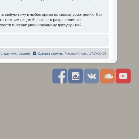
ть любую тему в любое время по своему усмотрению. Как
ыта третьим лицам без вашего разрешения, ни
вести к несанкционированному доступу к ней.
 с администрацией
Удалить cookies
Часовой пояс:
UTC+03:00
F
I
R
S
Y
a
n
S
o
o
c
s
S
u
u
e
t
n
t
b
a
d
u
o
g
c
b
o
r
l
e
k
a
o
m
u
d