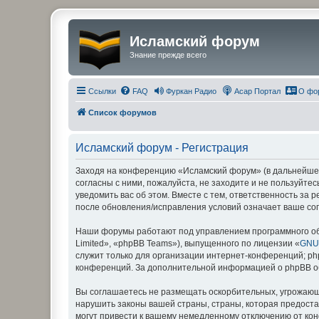
Исламский форум
Знание прежде всего
Ссылки
FAQ
Фуркан Радио
Асар Портал
О фо
Список форумов
Исламский форум - Регистрация
Заходя на конференцию «Исламский форум» (в дальнейшем 
согласны с ними, пожалуйста, не заходите и не пользуйт
уведомить вас об этом. Вместе с тем, ответственность за
после обновления/исправления условий означает ваше сог
Наши форумы работают под управлением программного об
Limited», «phpBB Teams»), выпущенного по лицензии «
GNU 
служит только для организации интернет-конференций; php
конференций. За дополнительной информацией о phpBB 
Вы соглашаетесь не размещать оскорбительных, угрожающ
нарушить законы вашей страны, страны, которая предост
могут привести к вашему немедленному отключению от кон