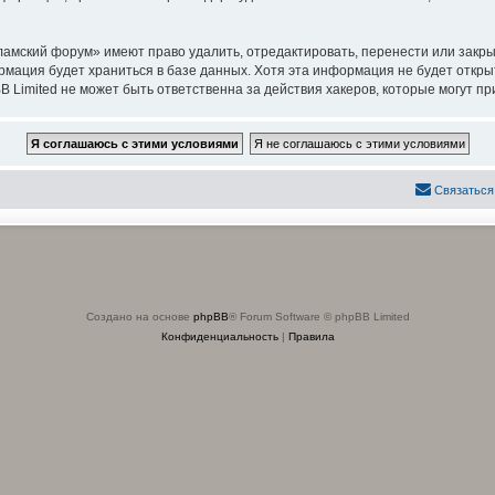
амский форум» имеют право удалить, отредактировать, перенести или закры
ормация будет храниться в базе данных. Хотя эта информация не будет откр
imited не может быть ответственна за действия хакеров, которые могут при
Связаться
Создано на основе
phpBB
® Forum Software © phpBB Limited
Конфиденциальность
|
Правила