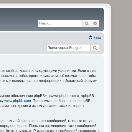
Поиск
Расширенный по
Вход
ете своё согласие со следующими условиями. Если вы не
 правила в любое время и сделаем всё возможное, чтобы
, так как использование конференции «Исламский форум»
ммное обеспечение phpBB», «www.phpbb.com», «phpBB
есу
www.phpbb.com
. Программное обеспечение phpBB
илами поведения и использования таких интернет-
циональной розни и прочих сообщений, которые могут
дународное право. Попытки размещения таких сообщений
сочтём это нужным. IP-адреса всех сообщений сохраняются