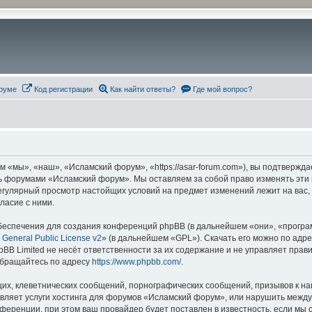
руме
Код регистрации
Как найти ответы?
Где мой вопрос?
«мы», «наш», «Исламский форум», «https://asar-forum.com»), вы подтвержда
есь форумами «Исламский форум». Мы оставляем за собой право изменять эти
 регулярный просмотр настойщих условий на предмет изменений лежит на вас
ласие с ними.
еспечения для создания конференций phpBB (в дальнейшем «они», «програ
General Public License v2
» (в дальнейшем «GPL»). Скачать его можно по адр
BB Limited не несёт ответственности за их содержание и не управляет прав
обращайтесь по адресу
https://www.phpbb.com/
.
их, клеветнических сообщений, порнографических сообщений, призывов к на
авляет услуги хостинга для форумов «Исламский форум», или нарушить меж
ференции, при этом ваш провайдер будет поставлен в известность, если мы 