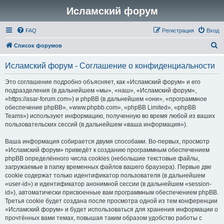
Исламский форум
FAQ
Регистрация
Вход
П
Список форумов
о
Исламский форум - Соглашение о конфиденциальности
и
с
Это соглашение подробно объясняет, как «Исламский форум» и его
подразделения (в дальнейшем «мы», «наш», «Исламский форум»,
к
«https://asar-forum.com») и phpBB (в дальнейшем «они», «программное
обеспечение phpBB», «www.phpbb.com», «phpBB Limited», «phpBB
Teams») используют информацию, полученную во время любой из ваших
пользовательских сессий (в дальнейшем «ваша информация»).
Ваша информация собирается двумя способами. Во-первых, просмотр
«Исламский форум» приведёт к созданию программным обеспечением
phpBB определённого числа cookies (небольшие текстовые файлы,
загружаемые в папку временных файлов вашего браузера). Первые две
cookie содержат только идентификатор пользователя (в дальнейшем
«user-id») и идентификатор анонимной сессии (в дальнейшем «session-
id»), автоматически присвоенные вам программным обеспечением phpBB.
Третья cookie будет создана после просмотра одной из тем конференции
«Исламский форум» и будет использоваться для хранения информации о
прочтённых вами темах, повышая таким образом удобство работы с