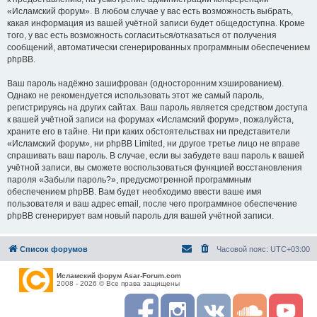
«Исламский форум». В любом случае у вас есть возможность выбрать,
какая информация из вашей учётной записи будет общедоступна. Кроме
того, у вас есть возможность согласиться/отказаться от получения
сообщений, автоматически сгенерированных программным обеспечением
phpBB.
Ваш пароль надёжно зашифрован (односторонним хэшированием).
Однако не рекомендуется использовать этот же самый пароль,
регистрируясь на других сайтах. Ваш пароль является средством доступа
к вашей учётной записи на форумах «Исламский форум», пожалуйста,
храните его в тайне. Ни при каких обстоятельствах ни представители
«Исламский форум», ни phpBB Limited, ни другое третье лицо не вправе
спрашивать ваш пароль. В случае, если вы забудете ваш пароль к вашей
учётной записи, вы сможете воспользоваться функцией восстановления
пароля «Забыли пароль?», предусмотренной программным
обеспечением phpBB. Вам будет необходимо ввести ваше имя
пользователя и ваш адрес email, после чего программное обеспечение
phpBB сгенерирует вам новый пароль для вашей учётной записи.
Список форумов
Часовой пояс:
UTC+03:00
Исламский форум Asar-Forum.com
2008 - 2026 © Все права защищены
F
I
R
S
Y